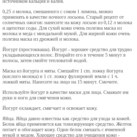
источником кальция и калия.
0,25 л молока, смешанного с соком 1 лимона, можно
применять в качестве ночного лосьона. Старый рецепт от
солнечных ожогов: нанесите на кожу лосьон из 0,12 л молока
и щепотки соды. Для сухой кожи очень полезна маска из
молока и меда с миндальной мукой. Для жирной кожи очень
полезна маска из дрожжей и молока.
Йогурт (простокваша). Йогурт - хорошее средство для трудно
укладывающихся волос. Втирайте его в течение 5 минут в
волосы, затем смойте тепловатой водой.
Маска из йогурта и мяты. Смешайте 1 cm. ложку йогурта
(кислого молока) и 1 ст. ложку фуллеровой земли с 1 ч.
ложкой мяты. Нанесите на лицо на 15 минут. Смочите.
Используйте йогурт в качестве маски для лица. Смажьте им
руки и ноги для смягчения кожи.
Йогурт охлаждает, смягчает и освежает кожу.
Яйца. Яйца давно известны как средство для ухода за кожей.
Белок яйца применяется как тонизирующее средство. Желток
питает и обогащает кожу. Один белок смешать с ячменной
мукой и медом. Хорошее средство для очищения кожи -