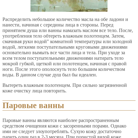
Распределить небольшое количество масла на обе ладони и
нанести, начиная с середины лица в стороны. Перед
принятием душа или ванны намазать маслом все тело. После,
употребления тело обтереть влажным полотенцем. Затем,
смачивая руки водой" комнатной температуры или холодной
водой, легкими поступательными круговыми движениями
основательно вымыть все части лица и тела. При уходе за
всем телом поступательными движениями натирать тело
мокрой губкой, щеткой или полотенцем, начиная с правой
ноги. После этого ополоснуть тело большим количеством
воды. В данном случае душ был бы идеален.
Вытереть влажным полотенцем. При сильно загрязненной
коже очистку лица повторить.
Паровые ванны
Паровые ванны являются наиболее распространенным
средством очищения кожи с засоренными порами. Однако
ими не следует злоупотреблять. Сухую кожу достаточно
парить один раз в 2-3 месяца. При пористой вялой коже,