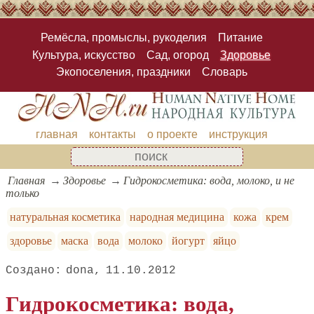
Ремёсла, промыслы, рукоделия
Питание
Культура, искусство
Сад, огород
Здоровье
Экопоселения, праздники
Словарь
главная
контакты
о проекте
инструкция
Главная
Здоровье
Гидрокосметика: вода, молоко, и не
только
натуральная косметика
народная медицина
кожа
крем
здоровье
маска
вода
молоко
йогурт
яйцо
dona
11.10.2012
Гидрокосметика: вода,