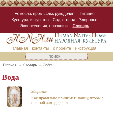
Ремёсла, промыслы, рукоделия
Питание
Культура, искусство
Сад, огород
Здоровье
Экопоселения, праздники
Словарь
главная
контакты
о проекте
инструкция
Главная
Словарь
Вода
Вода
Здоровье
Как правильно принимать ванну, чтобы с
пользой для здоровья