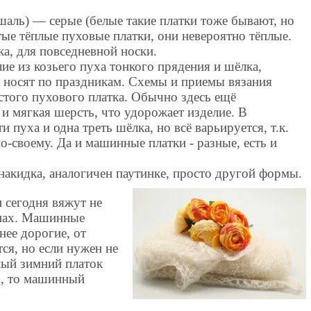
шаль) — серые (белые такие платки тоже бывают, но
тые тёплые пуховые платки, они невероятно тёплые.
ка, для повседневной носки.
ие из козьего пуха тонкого прядения и шёлка,
 носят по праздникам. Схемы и приемы вязания
стого пухового платка. Обычно здесь ещё
 и мягкая шерсть, что удорожает изделие. В
 пуха и одна треть шёлка, но всё варьируется, т.к.
о-своему. Да и машинные платки - разные, есть и
акидка, аналогичен паутинке, просто другой формы.
 сегодня вяжут не
инах. Машинные
нее дорогие, от
ся, но если нужен не
лый зимний платок
ь, то машинный