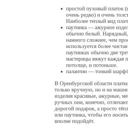
простой пуховый платок (
очень редко) и очень толс
Наиболее теплый вид плат
паутинка — ажурное издел
обычно белый. Нарядный,
намного сложнее, чем про
используется более чистая
паутинках обычно две трети
мастерицы вяжут каждая п
потолще, и потоньше.
палантин — тонкий шарф/н
В Оренбургской области платки
только вручную, но и на маш
изделия красивые, ажурные, ме
ручных они, конечно, отличают
дорогой подарок, а просто тёп
или паутинка, чтобы его носит
вполне подойдёт.