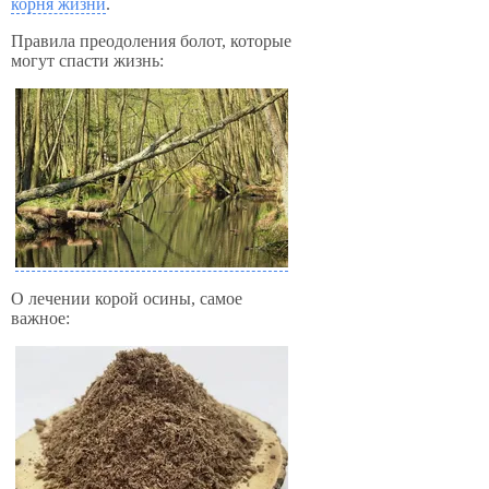
корня жизни
.
Правила преодоления болот, которые
могут спасти жизнь:
О лечении корой осины, самое
важное: