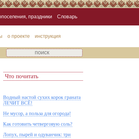
опоселения, праздники
Словарь
ы
о проекте
инструкция
Что почитать
Водный настой сухих корок граната
ЛЕЧИТ ВСЁ!
Не мусор, а польза для огорода!
Как готовить четверговую соль?
Лопух, пырей и одуванчик: три