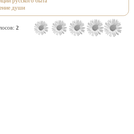
иции русского быта
ение души
олосов:
2