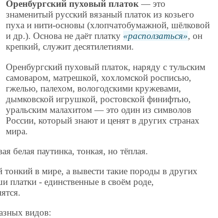
Оренбургский пуховый платок
— это
знаменитый русский вязаный платок из козьего
пуха и нити-основы (хлопчатобумажной, шёлковой
и др.). Основа не даёт платку
расползаться
, он
крепкий, служит десятилетиями.
Оренбургский пуховый платок, наряду с тульским
самоваром, матрешкой, хохломской росписью,
гжелью, палехом, вологодскими кружевами,
дымковской игрушкой, ростовской финифтью,
уральским малахитом — это один из символов
России, который знают и ценят в других странах
мира.
ая белая паутинка, тонкая, но тёплая.
тонкий в мире, а вывести такие породы в других
ши платки - единственные в своём роде,
ятся.
азных видов: