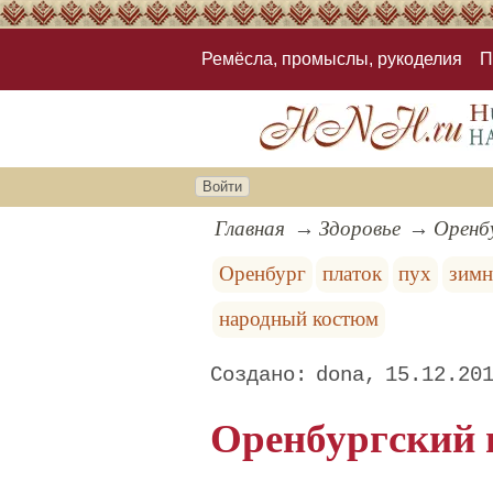
Ремёсла, промыслы, рукоделия
П
Войти
Главная
Здоровье
Оренб
Оренбург
платок
пух
зимн
народный костюм
dona
15.12.20
Оренбургский 