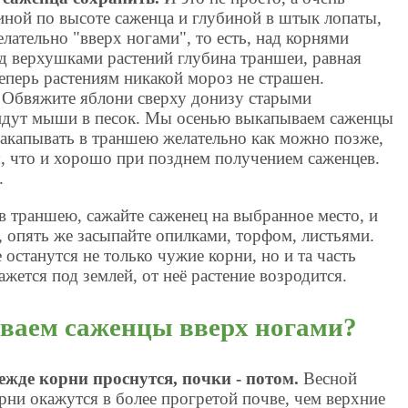
иной по высоте саженца и глубиной в штык лопаты,
лательно "вверх ногами", то есть, над корнями
д верхушками растений глубина траншеи, равная
Теперь растениям никакой мороз не страшен.
Обвяжите яблони сверху донизу старыми
 идут мыши в песок. Мы осенью выкапываем саженцы
Закапывать в траншею желательно как можно позже,
 что и хорошо при позднем получением саженцев.
.
в траншею, сажайте саженец на выбранное место, и
 опять же засыпайте опилками, торфом, листьями.
 останутся не только чужие корни, но и та часть
ажется под землей, от неё растение возродится.
ваем саженцы вверх ногами?
ежде корни проснутся, почки - потом.
Весной
орни окажутся в более прогретой почве, чем верхние