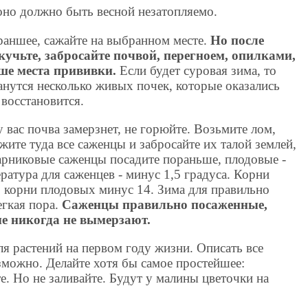
оно должно быть весной незатопляемо.
раншее, сажайте на выбранном месте.
Но после
кучьте, забросайте почвой, перегноем, опилками,
ше места прививки.
Если будет суровая зима, то
танутся несколько живых почек, которые оказались
 восстановится.
 вас почва замерзнет, не горюйте. Возьмите лом,
жите туда все саженцы и забросайте их талой землей,
арниковые саженцы посадите пораньше, плодовые -
атура для саженцев - минус 1,5 градуса. Корни
 корни плодовых минус 14. Зима для правильно
егкая пора.
Саженцы правильно посаженные,
е никогда не вымерзают.
ля растений на первом году жизни. Описать все
можно. Делайте хотя бы самое простейшее:
е. Но не заливайте. Будут у малины цветочки на