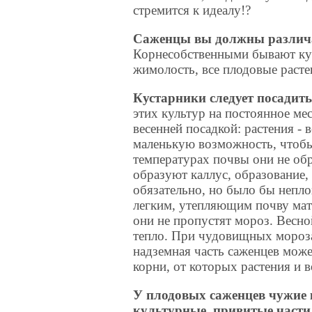
стремится к идеалу!?
Саженцы вы должны различа
Корнесобственными бывают ку
жимолость, все плодовые расте
Кустарники следует посадить
этих культур на постоянное ме
весенней посадкой: растения -
маленькую возможность, чтобы
температурах почвы они не обр
образуют каллус, образование
обязательно, но было бы непл
легким, утепляющим почву мат
они не пропустят мороз. Весно
тепло. При чудовищных мороза
надземная часть саженцев може
корни, от которых растения и в
У плодовых саженцев чужие к
культурные, привитые части