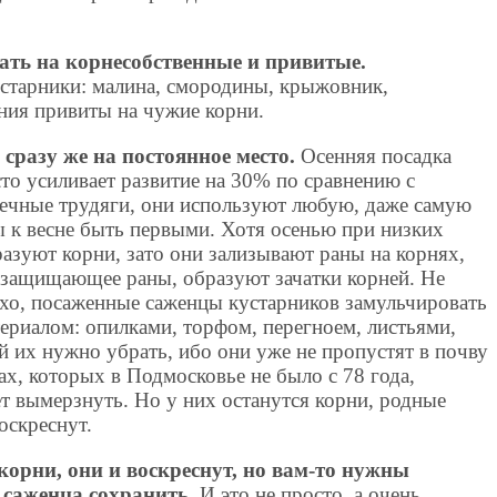
ть на корнесобственные и привитые.
старники: малина, смородины, крыжовник,
ния привиты на чужие корни.
 сразу же на постоянное место.
Осенняя посадка
сто усиливает развитие на 30% по сравнению с
 вечные трудяги, они используют любую, даже самую
 к весне быть первыми. Хотя осенью при низких
азуют корни, зато они зализывают раны на корнях,
, защищающее раны, образуют зачатки корней. Не
охо, посаженные саженцы кустарников замульчировать
ериалом: опилками, торфом, перегноем, листьями,
й их нужно убрать, ибо они уже не пропустят в почву
х, которых в Подмосковье не было с 78 года,
т вымерзнуть. Но у них останутся корни, родные
оскреснут.
орни, они и воскреснут, но вам-то нужны
 саженца сохранить.
И это не просто, а очень