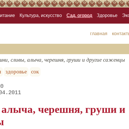
итание
Культура, искусство
Сад, огород
Здоровье
Эк
главная
контакт
ни, сливы, алыча, черешня, груши и другие саженцы
ы
здоровье
сок
10
04.2011
 алыча, черешня, груши и
ы