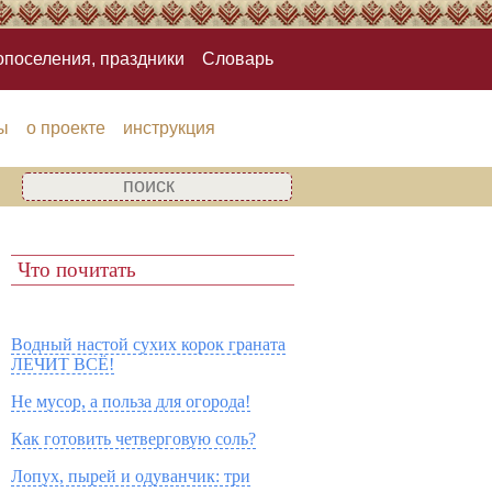
опоселения, праздники
Словарь
ы
о проекте
инструкция
Что почитать
Водный настой сухих корок граната
ЛЕЧИТ ВСЁ!
Не мусор, а польза для огорода!
Как готовить четверговую соль?
Лопух, пырей и одуванчик: три