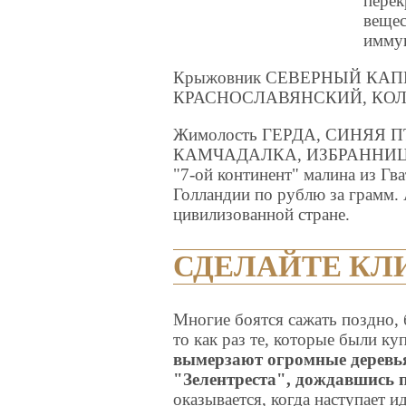
перек
вещес
иммун
Крыжовник СЕВЕРНЫЙ КАП
КРАСНОСЛАВЯНСКИЙ, КОЛ
Жимолость ГЕРДА, СИНЯЯ 
КАМЧАДАЛКА, ИЗБРАННИЦА ино
"7-ой континент" малина из Гв
Голландии по рублю за грамм. 
цивилизованной стране.
СДЕЛАЙТЕ КЛ
Многие боятся сажать поздно, 
то как раз те, которые были к
вымерзают огромные деревья
"Зелентреста", дождавшись 
оказывается, когда наступает и