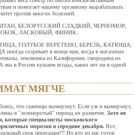
рывает весь спектр по биологически-активным
твам и помогает нашему организму вырабатывать
итет против многих болезней.
ИТАН, БЕЛОРУССКИЙ СЛАДКИЙ, ЧЕРНОМОР,
ОБОК, ЛАСКОВЫЙ, ФИНИК.
ПТИЦА, ГОЛУБОЕ ВЕРЕТЕНО, БЕРЕЛЬ, КАТЮША,
гда созревает в конце мая, когда в магазинах
атемалы, земляника из Калифорнии, смородина из
А мы в России кушаем ягоды, каких нет ни в одной
ИМАТ МЯГЧЕ
боясь, что саженцы вымерзнут. Если уж и вымерзнут,
уплены в "зеленоротый" период их развития.
Зато не
, которые специалисты московского
приличных морозов в середине декабря.
Вот,
деальный срок пересадки!!! Но кто из нас готов