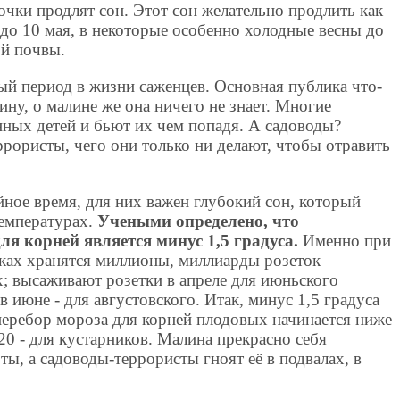
почки продлят сон. Этот сон желательно продлить как
до 10 мая, в некоторые особенно холодные весны до
ой почвы.
ый период в жизни саженцев. Основная публика что-
ину, о малине же она ничего не знает. Многие
нных детей и бьют их чем попадя. А садоводы?
рористы, чего они только ни делают, чтобы отравить
йное время, для них важен глубокий сон, который
температурах.
Учеными определено, что
я корней является минус 1,5 градуса.
Именно при
иках хранятся миллионы, миллиарды розеток
; высаживают розетки в апреле для июньского
 в июне - для августовского. Итак, минус 1,5 градуса
перебор мороза для корней плодовых начинается ниже
20 - для кустарников. Малина прекрасно себя
ты, а садоводы-террористы гноят её в подвалах, в