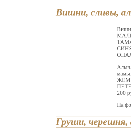
Вишни, сливы, а
Виш
МАЛ
ТАМА
СИНЯ
ОПАЛ
Алыча
мамы
ЖЕМЧ
ПЕТЕ
200 р
На ф
Груши, черешня, 