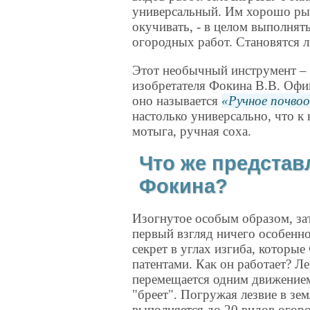
универсальный. Им хорошо рых
окучивать, - в целом выполнят
огородных работ. Становятся ли
Этот необычный инструмент – 
изобретателя Фокина В.В. Офи
оно называется
Ручное почво
настолько универсально, что к 
мотыга, ручная соха.
Что же представ
Фокина?
Изогнутое особым образом, зат
первый взгляд ничего особенного
секрет в углах изгиба, котор
патентами. Как он работает? Ле
перемещается одним движением
"бреет". Погружая лезвие в зе
выполняется до 20 видов огор