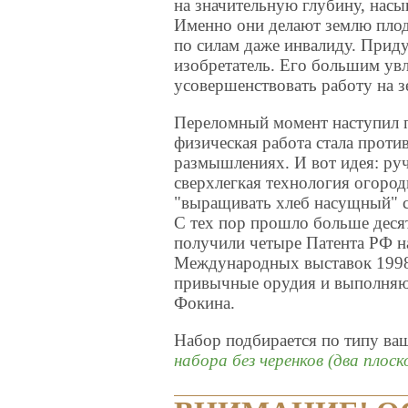
на значительную глубину, нас
Именно они делают землю плодо
по силам даже инвалиду. Прид
изобретатель. Его большим ув
усовершенствовать работу на з
Переломный момент наступил п
физическая работа стала проти
размышлениях. И вот идея: ру
сверхлегкая технология огород
"выращивать хлеб насущный" с
С тех пор прошло больше деся
получили четыре Патента РФ н
Международных выставок 1998-
привычные орудия и выполняют
Фокина.
Набор подбирается по типу ваш
набора без черенков (два плос