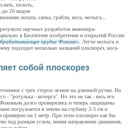
лить, полоть,
ь до 20 видов
шними лопата, сапка, грабли, коса, мотыга...
результат научных разработок инженера-
циально в Бюллетене изобретении и открытий России
обрабатывающее орудие Фокина
. Легче мотыги и
нему подходит несколько названий плоскорез, коса-
ляет собой плоскорез
оченное с трех сторон лезвие на длинной ручке. На
 - "рогулька - кочерга". Но это не так - весь его
ые Фокиным долго проверялись и теперь защищены
звие погружается в землю на глубину 2-5 см и
 примерно на 1 метр. При этом плоскорез как бы
млю под разным углом, меняя направление движения,
одных работ.