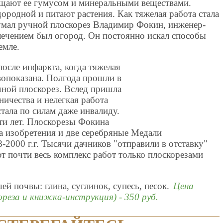
ыщают ее гумусом и минеральными веществами.
родной и питают растения. Как тяжелая работа стала
умал ручной плоскорез Владимир Фокин, инженер-
лечением был огород. Он постоянно искал способы
емле.
осле инфаркта, когда тяжелая
вопоказана. Полгода прошли в
чной плоскорез. Вслед пришла
ничества и нелегкая работа
тала по силам даже инвалиду.
ти лет. Плоскорезы Фокина
а изобретения и две серебряные Медали
2000 г.г. Тысячи дачников "отправили в отставку"
 почти весь комплекс работ только плоскорезами
ей почвы: глина, суглинок, супесь, песок.
Цена
кореза и книжка-инструкция) - 350 руб.