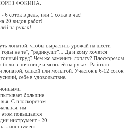
ОРЕЗ ФОКИНА.
 6 соток в день, или 1 сотка в час!
а 20 видов работ!
лей на руках!
уть лопатой, чтобы вырастить урожай на шести
"годы не те", "радикулит"... Да и кому хочется
отонный труд? Чем же заменить лопату? Плоскорезом
з боли в пояснице и мозолей на руках. Работать
м лопатой, сапкой или мотыгой. Участок в 6-12 соток
усилий, себе в удовольствие.
ционными
спытывает большие
овья. С плоскорезом
мальная, им
и этом повышается
дин инструмент - 20
на - инструмент