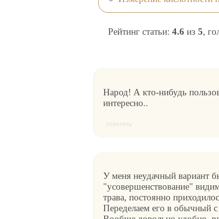
Рейтинг статьи:
4.6
из
5
, г
Народ! А кто-нибудь пользов
интересно..
ответить
У меня неудачный вариант бы
"усовершенствование" видим
трава, постоянно приходило
Переделаем его в обычный с
Вообще довольно удобно, ры