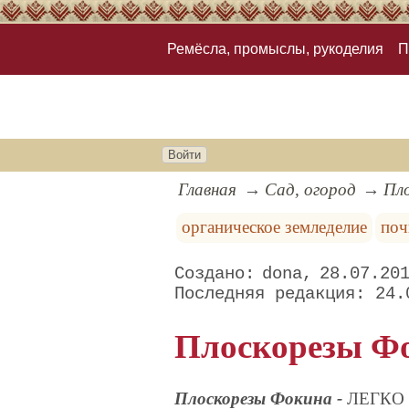
Ремёсла, промыслы, рукоделия
П
Войти
Главная
Сад, огород
Пл
органическое земледелие
поч
dona
28.07.20
24.
Плоскорезы Фо
Плоскорезы Фокина -
ЛЕГКО