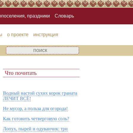
опоселения, праздники
Словарь
ы
о проекте
инструкция
Что почитать
Водный настой сухих корок граната
ЛЕЧИТ ВСЁ!
Не мусор, а польза для огорода!
Как готовить четверговую соль?
Лопух, пырей и одуванчик: три