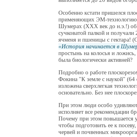
Особенно кстати пришелся пло
применяющих ЭМ-технологию.
Шумерах (ХХХ век до н.э.!) о
сучковатой палкой и получали 
ячменя и пшеницы с гектара! (
История начинается в Шуме
простынь на колосья и ложись,
была биологически активней?
Подробно о работе плоскорезо
Фокина "К земле с наукой" (64 
изложена сверхлегкая техноло
основательно. Без нее плоскоре
При этом люди особо удивляютс
исполняет все рекомендации б
Почему при этом повышается 
чтобы подготовить ее к посеву
червей и почвенных микроорга