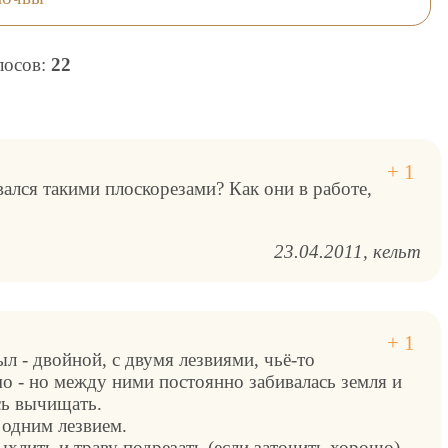
олосов:
22
ался такими плоскорезами? Как они в работе,
23.04.2011
кельт
л - двойной, с двумя лезвиями, чьё-то
о - но между ними постоянно забивалась земля и
сь вычищать.
 одним лезвием.
хлить и траву подрезать (если заточить хорошо),