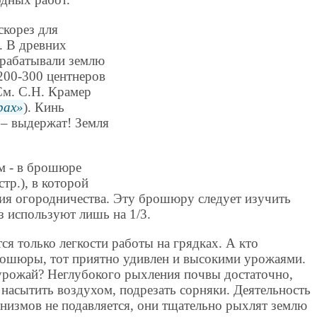
скорез для
 В древних
брабатывали землю
200-300 центнеров
См. С.Н. Крамер
рах
). Кинь
 – выдержат! Земля
м - в брошюре
стр.), в которой
гия огородничества. Эту брошюру следует изучить
з используют лишь на 1/3.
я только легкости работы на грядках. А кто
рошюры, тот приятно удивлен и высокими урожаями.
урожай? Неглубокого рыхления почвы достаточно,
, насытить воздухом, подрезать сорняки. Деятельность
низмов не подавляется, они тщательно рыхлят землю