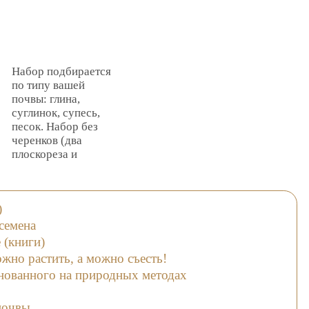
Набор подбирается
по типу вашей
почвы: глина,
суглинок, супесь,
песок. Набор без
черенков (два
плоскореза и
книжка-
инструкция).
)
семена
 (книги)
жно растить, а можно съесть!
снованного на природных методах
почвы