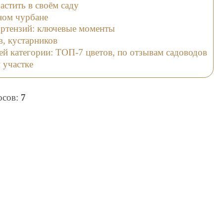
растить в своём саду
ном чурбане
ртензий: ключевые моменты
в, кустарников
й категории: ТОП-7 цветов, по отзывам садоводов
 участке
лосов:
7