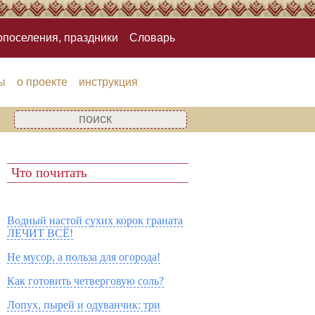
опоселения, праздники
Словарь
ы
о проекте
инструкция
Что почитать
Водный настой сухих корок граната
ЛЕЧИТ ВСЁ!
Не мусор, а польза для огорода!
Как готовить четверговую соль?
Лопух, пырей и одуванчик: три