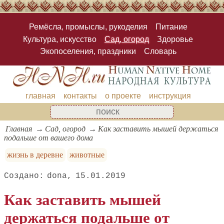
Ремёсла, промыслы, рукоделия
Питание
Культура, искусство
Сад, огород
Здоровье
Экопоселения, праздники
Словарь
главная
контакты
о проекте
инструкция
Главная
Сад, огород
Как заставить мышей держаться
подальше от вашего дома
жизнь в деревне
животные
dona
15.01.2019
Как заставить мышей
держаться подальше от