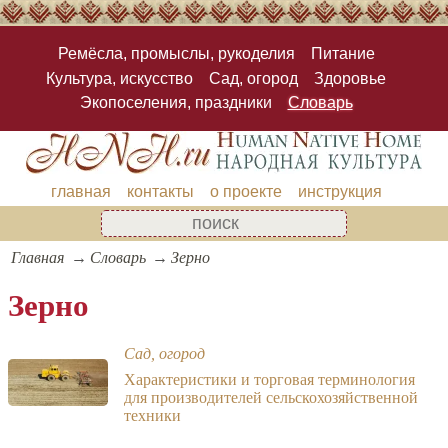
Ремёсла, промыслы, рукоделия
Питание
Культура, искусство
Сад, огород
Здоровье
Экопоселения, праздники
Словарь
главная
контакты
о проекте
инструкция
Главная
Словарь
Зерно
Зерно
Сад, огород
Характеристики и торговая терминология
для производителей сельскохозяйственной
техники