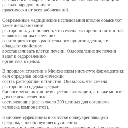
разных народов, причем
практически от всех заболеваний.
Современные медицинские исследования вполне объясняют
такое использование
расторопши: установлено, что семена расторопши пятнистой
являются одним из лучших
гепатопротекторов растительного происхождения, т.е.
обладают свойством
восстанавливать клетки печени. Оздоровление же печени
ведет к оздоровлению
организма в целом.
В прошлом столетии в Мюнхенском институте фармацевтики
был определён биохимический
состав расторопши пятнистой. Оказалось, что семена
расторопши содержат редкое
биологически активное вещество силимарин, а также многие
другие лекарственные
составляющие (всего около 200 ценных для организма
человека компонентов).
Наиболее эффективны в качестве общеукрепляющего
средства, способствующего усилению
иммунитета, пророщенные семена расторопши. Прорастают