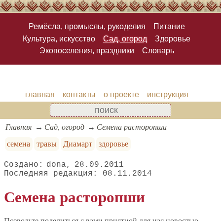
Ремёсла, промыслы, рукоделия
Питание
Культура, искусство
Сад, огород
Здоровье
Экопоселения, праздники
Словарь
главная
контакты
о проекте
инструкция
Главная
Сад, огород
Семена расторопши
семена
травы
Диамарт
здоровье
dona
28.09.2011
08.11.2014
Семена расторопши
Позвольте поделиться с вами приятной для нас новостью.