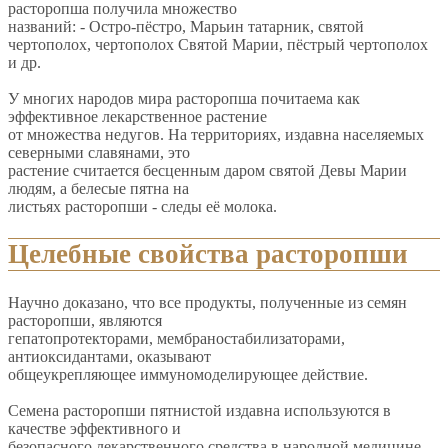
расторопша получила множество
названий: - Остро-пёстро, Марьин татарник, святой
чертополох, чертополох Святой Марии, пёстрый чертополох
и др.
У многих народов мира расторопша почитаема как
эффективное лекарственное растение
от множества недугов. На территориях, издавна населяемых
северными славянами, это
растение считается бесценным даром святой Девы Марии
людям, а белесые пятна на
листьях расторопши - следы её молока.
Целебные свойства расторопши
Научно доказано, что все продукты, полученные из семян
расторопши, являются
гепатопротекторами, мембраностабилизаторами,
антиоксидантами, оказывают
общеукрепляющее иммуномоделирующее действие.
Семена расторопши пятнистой издавна используются в
качестве эффективного и
безопасного лекарственного средства в народной медицине