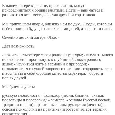
В нашем лагере взрослые, при желании, могут
присоединиться к общим занятиям, а дети – заниматься и
развиваться все вместе, обретая друзей и соратников.
Мы приглашаем людей, близких нам по духу. Людей, которым
небезразлично будущее наших с вами детей, а значит - и наше.
Семейно-детский лагерь «Ладо»
Даёт возможность
- пожить в атмосфере своей родной культуры; - выучить много
новых песен; - проникнуть в глубинный смысл родного
языка; - научиться жить в гармонии с природой; -
познакомиться с кухней здорового питания; - оздоровить тело
и воспитать в себе хорошие качества характера; - обрести
новых друзей.
Мы будем изучать:
русскую словесность; - фольклор (песни, былины, сказки,
пословицы и поговорки); - ремёсла; - основы Русской боевой
традиции (парни); - различные виды рукоделия (девчата); -
основы психологии на практике (игротерапия, арт-терапия,
сказкотерапия).