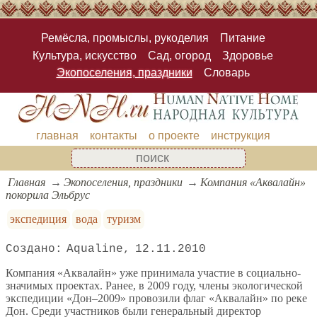
Ремёсла, промыслы, рукоделия
Питание
Культура, искусство
Сад, огород
Здоровье
Экопоселения, праздники
Словарь
главная
контакты
о проекте
инструкция
Главная
Экопоселения, праздники
Компания «Аквалайн»
покорила Эльбрус
экспедиция
вода
туризм
Aqualine
12.11.2010
Компания «Аквалайн» уже принимала участие в социально-
значимых проектах. Ранее, в 2009 году, члены экологической
экспедиции «Дон–2009» провозили флаг «Аквалайн» по реке
Дон. Среди участников были генеральный директор