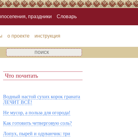
опоселения, праздники
Словарь
ы
о проекте
инструкция
Что почитать
Водный настой сухих корок граната
ЛЕЧИТ ВСЁ!
Не мусор, а польза для огорода!
Как готовить четверговую соль?
Лопух, пырей и одуванчик: три