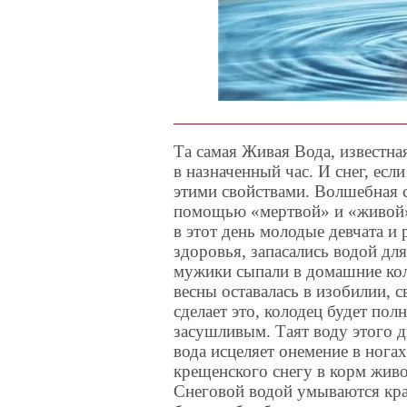
Та самая Живая Вода, известна
в назначенный час. И снег, если
этими свойствами. Волшебная с
помощью «мертвой» и «живой» 
в этот день молодые девчата и 
здоровья, запасались водой дл
мужики сыпали в домашние кол
весны оставалась в изобилии, св
сделает это, колодец будет пол
засушливым. Таят воду этого дн
вода исцеляет онемение в нога
крещенского снегу в корм живо
Снеговой водой умываются кр