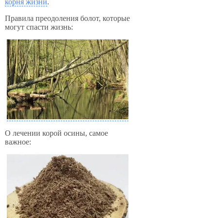
корня жизни
.
Правила преодоления болот, которые
могут спасти жизнь:
О лечении корой осины, самое
важное: