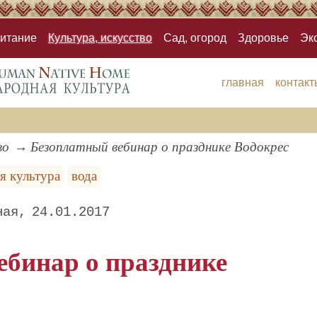
итание
Культура, искусство
Сад, огород
Здоровье
Эк
главная
контакт
во
Безоплатный вебинар о празднике Водокрес
я культура
вода
ная
24.01.2017
ебинар о празднике