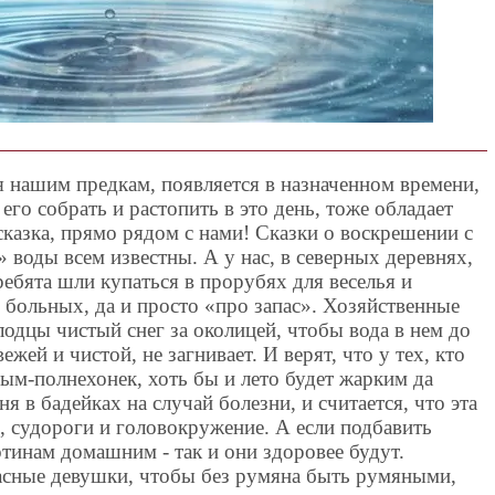
я нашим предкам, появляется в назначенном времени,
 его собрать и растопить в это день, тоже обладает
казка, прямо рядом с нами! Сказки о воскрешении с
воды всем известны. А у нас, в северных деревнях,
ребята шли купаться в прорубях для веселья и
я больных, да и просто «про запас». Хозяйственные
одцы чистый снег за околицей, чтобы вода в нем до
ежей и чистой, не загнивает. И верят, что у тех, кто
ным-полнехонек, хоть бы и лето будет жарким да
я в бадейках на случай болезни, и считается, что эта
х, судороги и головокружение. А если подбавить
тинам домашним - так и они здоровее будут.
асные девушки, чтобы без румяна быть румяными,