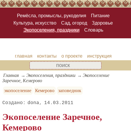
Ремёсла, промыслы, рукоделия
Питание
Культура, искусство
Сад, огород
Здоровье
Экопоселения, праздники
Словарь
главная
контакты
о проекте
инструкция
Главная
Экопоселения, праздники
Экопоселение
Заречное, Кемерово
экопоселение
Кемерово
заповедник
dona
14.03.2011
Экопоселение Заречное,
Кемерово