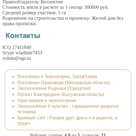
Правообладатель: Коллектив
Стоимость земли в расчете за 1 гектар: 300000 руб.
Средний размер участков: 1 га
Разрешение на строительство и прописку: Жилой дом без
права прописки.
Контакты
ICQ 27411840
Scype wladimir7453
volnin@ngs.ru
Поселение в Черногории, ЗлатаОлива
Поселение Правоведи (Московская область)
Экопоселение Родники (Удмуртия)
Проект Благородное (Калужская область)
Приглашаем в экопоселение
Экопоселение 6 чувство - гармоничное развитие
человека
Брачный слёт «Узнаем друг друга и в радости, и
труде»
Рейтинг статьи:
4.8
из
5
, голосов:
21