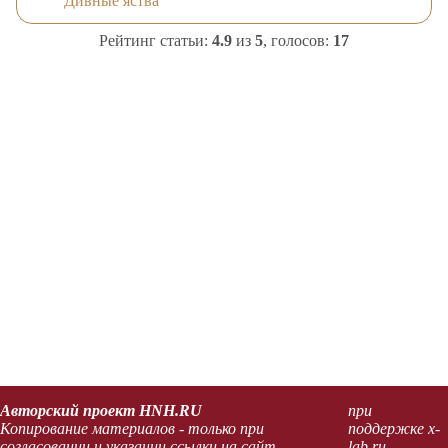
"Дивные яства"
Рейтинг статьи:
4.9
из
5
, голосов:
17
Авторский проект HNH.RU
при
Копирование материалов - только при
поддержке x-
согласовании и указании ссылки на сайт.
lab.ru