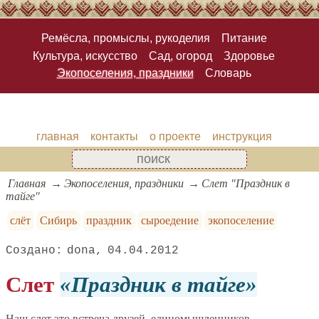
Ремёсла, промыслы, рукоделия
Питание
Культура, искусство
Сад, огород
Здоровье
Экопоселения, праздники
Словарь
главная
контакты
о проекте
инструкция
Главная
Экопоселения, праздники
Слет "Праздник в
тайге"
слёт
Сибирь
праздник
сыроедение
экопоселение
dona
04.04.2012
Слет
Праздник в тайге
Наш слет это встреча друзей, единомышленников,