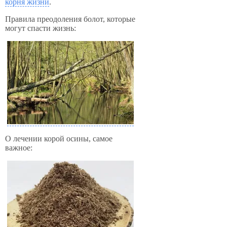
корня жизни
.
Правила преодоления болот, которые
могут спасти жизнь:
О лечении корой осины, самое
важное: