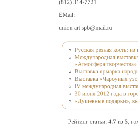
(812) 314-7721
EMail:
union art spb@mail.ru
Русская резная кость: и
Международная выставка-
«Атмосфера творчества»
Выставка-ярмарка наро
Выставка «Чароуныя узо
IV международная выста
30 июня 2012 года в гор
«Душевные подарки», вы
Рейтинг статьи:
4.7
из
5
, г