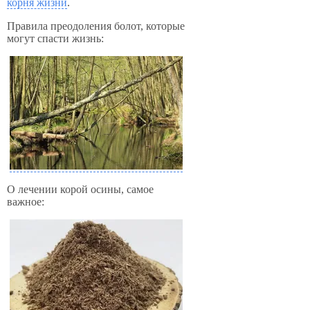
корня жизни
.
Правила преодоления болот, которые
могут спасти жизнь:
О лечении корой осины, самое
важное: