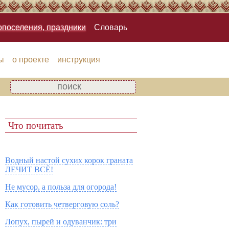
опоселения, праздники
Словарь
ы
о проекте
инструкция
Что почитать
Водный настой сухих корок граната
ЛЕЧИТ ВСЁ!
Не мусор, а польза для огорода!
Как готовить четверговую соль?
Лопух, пырей и одуванчик: три