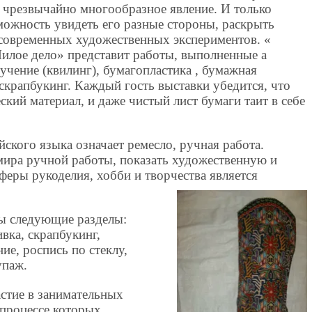
 чрезвычайно многообразное явление. И только
можность увидеть его разные стороны, раскрыть
асовременных художественных экспериментов. «
илое дело» представит работы, выполненные а
учение (квилинг), бумагопластика , бумажная
 скрапбукинг. Каждый гость выставки убедится, что
ский материал, и даже чистый лист бумаги таит в себе
ийского языка означает ремесло, ручная работа.
мира ручной работы, показать художественную и
еры рукоделия, хобби и творчества является
ны следующие разделы:
вка, скрапбукинг,
ие, роспись по стеклу,
упаж.
астие в занимательных
 процессе которых