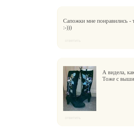
Сапожки мне понравились - т
:-)))
ответить
А видела, ка
Тоже с выши
ответить