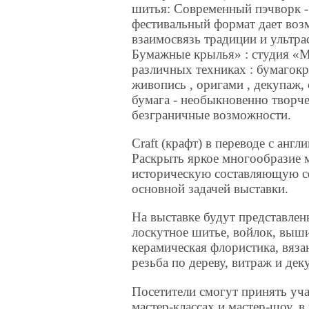
шитья: Современный пэчворк -
фестивальный формат дает воз
взаимосвязь традиции и ультр
Бумажные крылья» : студия «М
различных техниках : бумагокр
живопись , оригами , декупаж,
бумага - необыкновенно творче
безграничные возможности.
Craft (крафт) в переводе с англ
Раскрыть яркое многообразие 
историческую составляющую сф
основной задачей выставки.
На выставке будут представле
лоскутное шитье, войлок, выши
керамическая флористика, вязан
резьба по дереву, витраж и дек
Посетители смогут принять уч
мастер-классах и мастер-шоу, в