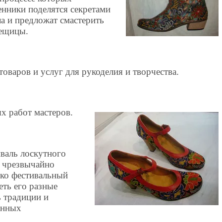
енники поделятся секретами
ла и предложат смастерить
вещицы.
товаров и услуг для рукоделия и творчества.
х работ мастеров.
ль лоскутного
- чрезвычайно
ько фестивальный
еть его разные
ь традиции и
енных