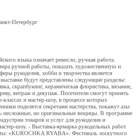
Санкт-Петербург
ийского языка означает ремесло, ручная работа.
мира ручной работы, показать художественную и
еры рукоделия, хобби и творчества является
 выставке будут представлены следующие разделы:
вка, скрапбукинг, керамическая флористика, вязание,
ереву, витраж и декупаж. Посетители смогут принять
р-классах и мастер-шоу, в процессе которых
нники поделятся секретами мастерства, покажут азы
ть несложные, но оригинальные вещицы. В программе
индустрии товаров и услуг для рукоделия и
 мастер-шоу. - Выставка-ярмарка рукодельных работ
екты: «KUROCHKA RYABA». Фестиваль лоскутного