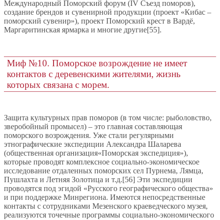
Международный Поморский форум (IV Cъезд поморов),
создание брендов и сувенирной продукции (проект «Кибас –
поморский сувенир»), проект Поморский крест в Вардё,
Маргаритинская ярмарка и многие другие[55].
Миф №10. Поморское возрождение не имеет
контактов с деревенскими жителями, жизнь
которых связана с морем.
Защита культурных прав поморов (в том числе: рыболовство,
зверобойный промысел) – это главная составляющая
поморского возрождения. Уже стали регулярными
этнографические экспедиции Александра Шаларева
(общественная организация«Поморская экспедиция»),
которые проводят комплексное социально-экономическое
исследование отдаленных поморских сел Пурнема, Лямца,
Пушлахта и Летняя Золотица и т.д.[56] Эти экспедиции
проводятся под эгидой «Русского географического общества»
и при поддержке Минрегиона. Имеются непосредственные
контакты с сотрудниками Мезенского краеведческого музея,
реализуются точечные программы социально-экономического