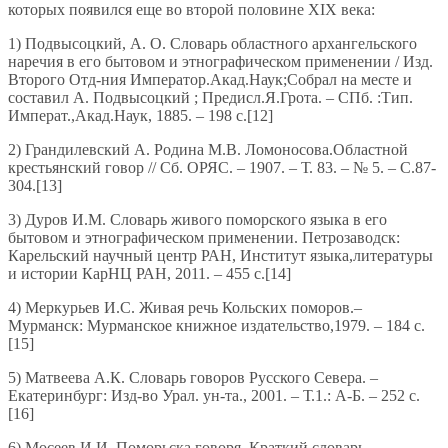
которых появился еще во второй половине XIX века:
1) Подвысоцкий, А. О. Словарь областного архангельского
наречия в его бытовом и этнографическом применении / Изд.
Второго Отд-ния Император.Акад.Наук;Собрал на месте и
составил А. Подвысоцкий ; Предисл.Я.Грота. – СПб. :Тип.
Императ.,Акад.Наук, 1885. – 198 с.[12]
2) Грандилевский А. Родина М.В. Ломоносова.Областной
крестьянский говор // Сб. ОРЯС. – 1907. – Т. 83. – № 5. – С.87-
304.[13]
3) Дуров И.М. Словарь живого поморского языка в его
бытовом и этнографическом применении. Петрозаводск:
Карельский научный центр РАН, Институт языка,литературы
и истории КарНЦ РАН, 2011. – 455 с.[14]
4) Меркурьев И.С. Живая речь Кольских поморов.–
Мурманск: Мурманское книжное издательство,1979. – 184 с.
[15]
5) Матвеева А.К. Словарь говоров Русского Севера. –
Екатеринбург: Изд-во Урал. ун-та., 2001. – Т.1.: А-Б. – 252 с.
[16]
6) Мосеев И.И. Поморьска говоря. Краткий словарь