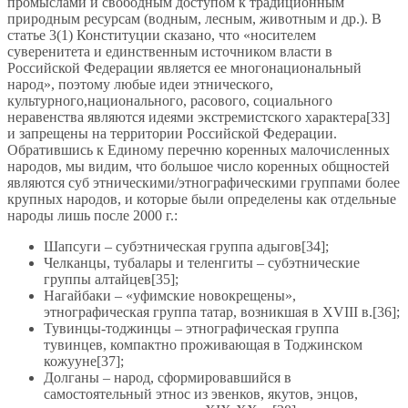
промыслами и свободным доступом к традиционным
природным ресурсам (водным, лесным, животным и др.). В
статье 3(1) Конституции сказано, что «носителем
суверенитета и единственным источником власти в
Российской Федерации является ее многонациональный
народ», поэтому любые идеи этнического,
культурного,национального, расового, социального
неравенства являются идеями экстремистского характера[33]
и запрещены на территории Российской Федерации.
Обратившись к Единому перечню коренных малочисленных
народов, мы видим, что большое число коренных общностей
являются суб этническими/этнографическими группами более
крупных народов, и которые были определены как отдельные
народы лишь после 2000 г.:
Шапсуги – субэтническая группа адыгов[34];
Челканцы, тубалары и теленгиты – субэтнические
группы алтайцев[35];
Нагайбаки – «уфимские новокрещены»,
этнографическая группа татар, возникшая в XVIII в.[36];
Тувинцы-тоджинцы – этнографическая группа
тувинцев, компактно проживающая в Тоджинском
кожууне[37];
Долганы – народ, сформировавшийся в
самостоятельный этнос из эвенков, якутов, энцов,