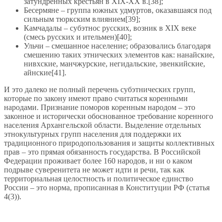
затундренных крестьян в XIX-XX в.[38];
Бесермяне – группа южных удмуртов, оказавшаяся под
сильным тюркским влиянием[39];
Камчадалы – субэтнос русских, возник в XIX веке
(смесь русских и ительмен)[40];
Ульчи – смешанное население; образовались благодаря
смешению таких этнических элементов как: нанайские,
нивхские, манчжурские, негидальские, эвенкийские,
айнские[41].
И это далеко не полный перечень субэтнических групп,
которые по закону имеют право считаться коренными
народами. Признание поморов коренным народом – это
законное и исторически обоснованное требование коренного
населения Архангельской области. Выделение отдельных
этнокультурных групп населения для поддержки их
традиционного природопользования и защиты коллективных
прав – это прямая обязанность государства. В Российской
Федерации проживает более 160 народов, и ни о каком
подрыве суверенитета не может идти и речи, так как
территориальная целостность и политическое единство
России – это норма, прописанная в Конституции РФ (статья
4(3)).