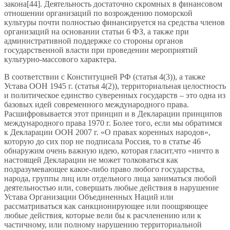
закона[44]. Деятельность достаточно скромных в финансовом
отношении организаций по возрождению поморской
культуры почти полностью финансируется на средства членов
организаций на основании статьи 6 ФЗ, а также при
административной поддержке со стороны органов
государственной власти при проведении мероприятий
культурно-массового характера.
В соответствии с Конституцией РФ (статья 4(3)), а также
Устава ООН 1945 г. (статья 4(2)), территориальная целостность
и политическое единство суверенных государств – это одна из
базовых идей современного международного права.
Расшифровывается этот принцип и в Декларации принципов
международного права 1970 г. Более того, если мы обратимся
к Декларации ООН 2007 г. «О правах коренных народов»,
которую до сих пор не подписала Россия, то в статье 46
обнаружим очень важную идею, которая гласит,что «ничто в
настоящей Декларации не может толковаться как
подразумевающее какое-либо право любого государства,
народа, группы лиц или отдельного лица заниматься любой
деятельностью или, совершать любые действия в нарушение
Устава Организации Объединенных Наций или
рассматриваться как санкционирующее или поощряющее
любые действия, которые вели бы к расчленению или к
частичному, или полному нарушению территориальной