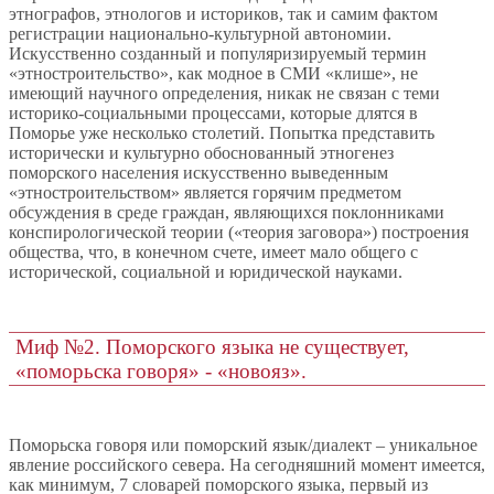
этнографов, этнологов и историков, так и самим фактом
регистрации национально-культурной автономии.
Искусственно созданный и популяризируемый термин
«этностроительство», как модное в СМИ «клише», не
имеющий научного определения, никак не связан с теми
историко-социальными процессами, которые длятся в
Поморье уже несколько столетий. Попытка представить
исторически и культурно обоснованный этногенез
поморского населения искусственно выведенным
«этностроительством» является горячим предметом
обсуждения в среде граждан, являющихся поклонниками
конспирологической теории («теория заговора») построения
общества, что, в конечном счете, имеет мало общего с
исторической, социальной и юридической науками.
Миф №2. Поморского языка не существует,
«поморьска говоря» - «новояз».
Поморьска говоря или поморский язык/диалект – уникальное
явление российского севера. На сегодняшний момент имеется,
как минимум, 7 словарей поморского языка, первый из