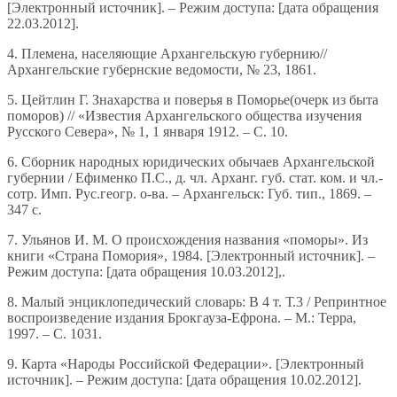
[Электронный источник]. – Режим доступа: [дата обращения
22.03.2012].
4. Племена, населяющие Архангельскую губернию//
Архангельские губернские ведомости, № 23, 1861.
5. Цейтлин Г. Знахарства и поверья в Поморье(очерк из быта
поморов) // «Известия Архангельского общества изучения
Русского Севера», № 1, 1 января 1912. – С. 10.
6. Сборник народных юридических обычаев Архангельской
губернии / Ефименко П.С., д. чл. Арханг. губ. стат. ком. и чл.-
сотр. Имп. Рус.геогр. о-ва. – Архангельск: Губ. тип., 1869. –
347 с.
7. Ульянов И. М. О происхождения названия «поморы». Из
книги «Страна Помория», 1984. [Электронный источник]. –
Режим доступа: [дата обращения 10.03.2012],.
8. Малый энциклопедический словарь: В 4 т. Т.3 / Репринтное
воспроизведение издания Брокгауза-Ефрона. – М.: Терра,
1997. – С. 1031.
9. Карта «Народы Российской Федерации». [Электронный
источник]. – Режим доступа: [дата обращения 10.02.2012].