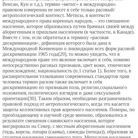
Венсан, Кун и т.д.), термин «метис» в международно-
правовом измерении не несет в себе только расовый/
антропологический контекст. Метисы, в контексте
международного права коренных народов, – это смешанное
население, которое образовалось путем брачных связей между
аборигенным и пришлым населением (в частности, в Канаде).
Вместе с тем, если обратиться к термину «расовая
дискриминация», дефиниция которого была дана в
Международной Конвенции о ликвидации всех форм расовой
дискриминации 1965 года[29], то можно увидеть, что в
международном праве это явление включает в себя, помимо
непосредственно расовых признаков, цвет кожи, этническое
происхождение, национальность (п.1 статьи 1). Более того, в
расширительном толковании современных стандартов прав
человека термин расизм также включает в себя
дискриминацию по признакам пола, религии,социального
положения, политических взглядов и даже сексуальной
ориентации[30]. Таким образом, необходимо разграничивать
правовой подход от антропологического, когда это касается
защиты коллективных прав коренного населения. Поморы, по
преобладающему в научной среде мнению, образовались в
результате смешения славянского населения, которое
мигрировало на Север, с местным аборигенным населением
(чудь, корела, лопари (саамы), самоеды (ненцы)), образовав за
столетия население смешанного типа. Метисация населения