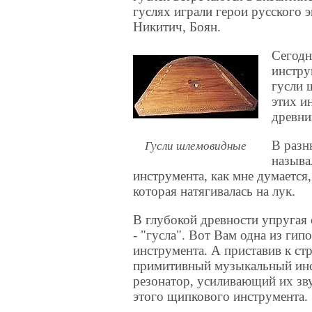
гуслях играли герои русского 
Никитич, Боян.
Сегодн
инстру
гусли 
этих и
древни
В разн
Гусли шлемовидные
называ
инструмента, как мне думается,
которая натягивалась на лук.
В глубокой древности упругая 
- "гусла". Вот Вам одна из гип
инструмента. А приставив к ст
примитивный музыкальный инс
резонатор, усиливающий их зв
этого щипкового инструмента.