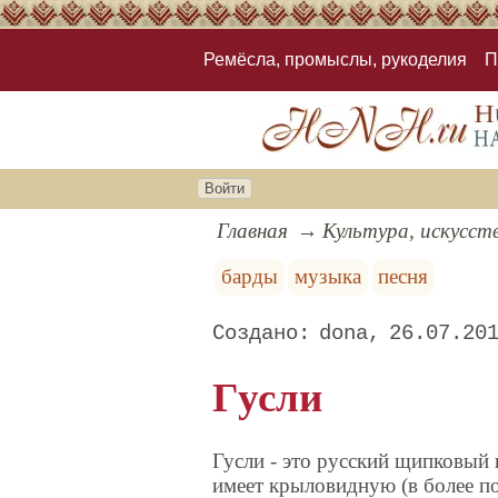
Ремёсла, промыслы, рукоделия
П
Войти
Главная
Культура, искусст
барды
музыка
песня
dona
26.07.20
Гусли
Гусли - это русский щипковый 
имеет крыловидную (в более по