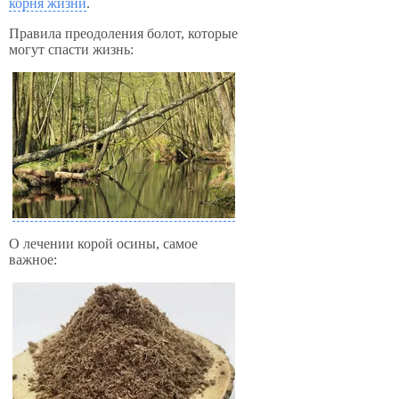
корня жизни
.
Правила преодоления болот, которые
могут спасти жизнь:
О лечении корой осины, самое
важное: