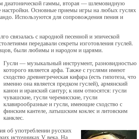
ям диатонической гаммы, вторая — шлемовидную
 настройки. Основные приемы игры на любых гуслях
сандо. Используются для сопровождения пения и
лго связалась с народной песенной и эпической
столетиями передавали секреты изготовления гуслей.
вцов, были любимы и народом и царями.
Гусли — музыкальный инструмент, разновидностью
которого является арфа. Также с гуслями имеют
сходство древнегреческая кифара (есть гипотеза, что
именно она является предком гуслей), армянский
канон и иранский сантур; к ним относятся: гусли
чувашские, гусли черемисские, гусли
клавирообразные и гусли, имеющие сходство с
финским кантеле, латышским коклес и литовским
канклес.
ия об употреблении русских
ских источниках V века. На