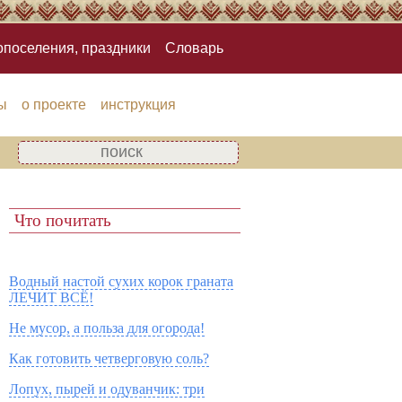
опоселения, праздники
Словарь
ы
о проекте
инструкция
Что почитать
Водный настой сухих корок граната
ЛЕЧИТ ВСЁ!
Не мусор, а польза для огорода!
Как готовить четверговую соль?
Лопух, пырей и одуванчик: три