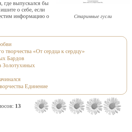
и, где выпускался бы
ишите о себе, если
местим информацию о
Старинные гусли
Любви
о творчества «От сердца к сердцу»
ых Бардов
в Золотухиных
начинался
творчества Единение
олосов:
13