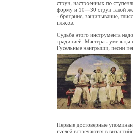
струн, настроенных по ступен
форму и 10—30 струн такой же
- бряцание, защипывание, глис
плясов.
Судьба этого инструмента надо
традицией. Мастера - умельцы 
Гусельные наигрыши, песни пе
Первые достоверные упоминан
гуслей встречаются в византий