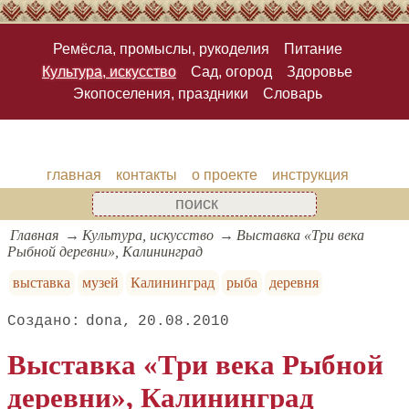
Ремёсла, промыслы, рукоделия
Питание
Культура, искусство
Сад, огород
Здоровье
Экопоселения, праздники
Словарь
главная
контакты
о проекте
инструкция
Главная
Культура, искусство
Выставка «Три века
Рыбной деревни», Калининград
выставка
музей
Калининград
рыба
деревня
dona
20.08.2010
Выставка «Три века Рыбной
деревни», Калининград