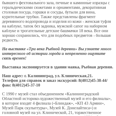
бывшего фехтовального зала, печные и каминные изразцы с
геральдическими сюжетами и орнаментами, декоративная
столовая посуда, горшки и сосуды, бутыли для вина,
курительные трубки. Также представлены фрагмент
деревянного водопровода и изделия из кожи - женская туфля
на каблуке, тапок без задника, мужской сапог на наборном
каблуке и трогательные детские башмачки 18 века. Все они
хорошо сохранились, что для подобных предметов - большая
редкость.
На выставке «Три века Рыбной деревни» Вы узнаете много
интересного об истории города и непременно ощутите
связь времен!
Выставка экспонируется в здании маяка, Рыбная деревня.
Наш адрес:
г. Калининград, ул. Клиническая,21.
Телефон для справок и заказ экскурсий:
8(4012)45-38-44/
факс 8(4012)45-37-10
С 1990 г музей стал объединением «Калининградский
Областной историко-художественный музей и его филиалы»,
в которое входят 4 филиала («Блиндаж», «КП 43 Армии»,
Музей Парк скульптуры», Музей К. Донелайтиса») и
головной музей на ул. Клинической, 21, торжественное