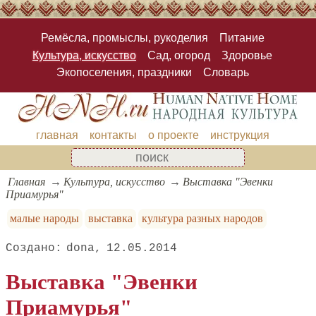
Ремёсла, промыслы, рукоделия
Питание
Культура, искусство
Сад, огород
Здоровье
Экопоселения, праздники
Словарь
главная
контакты
о проекте
инструкция
Главная
Культура, искусство
Выставка "Эвенки
Приамурья"
малые народы
выставка
культура разных народов
dona
12.05.2014
Выставка "Эвенки
Приамурья"