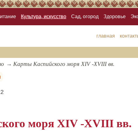
итание
Культура, искусство
Сад, огород
Здоровье
Эк
главная
контакт
во
Карты Каспийского моря XIV -XVIII вв.
я
12
кого моря XIV -XVIII вв.