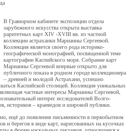
ода
В Гравюрном кабинете экспозиции отдела
зарубежного искусства открыта выставка
раритетных карт XIV -XVIII вв. из частной
коллекции астраханки Марианны Сергеевой.
Коллекция является своего рода историко-
географической монографией, посвященной теме
картографии Каспийского моря. Собрание карт
Марианны Сергеевой впервые открыто для
публичного показа в родном городе коллекционера
– древней и молодой Астрахани, успешно
ваться Каспийской столицей. Коллекция уникальных
тавляющая частные интересы Марианны Сергеевой,
ознавательный интерес исследователей Волго-
ов, историков – краеведов и широкой публики.
тно, ещё до появления письменности в первобытном
ов и берегов в виде карт, нарисованных на кусочках
арты в форме наскальных рисунков, относящиеся к