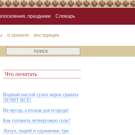
опоселения, праздники
Словарь
ы
о проекте
инструкция
Что почитать
Водный настой сухих корок граната
ЛЕЧИТ ВСЁ!
Не мусор, а польза для огорода!
Как готовить четверговую соль?
Лопух, пырей и одуванчик: три