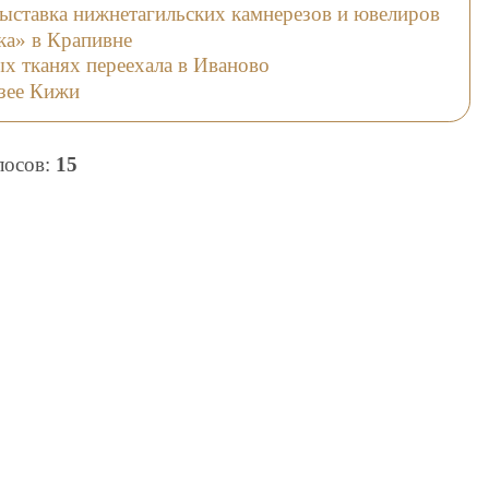
ыставка нижнетагильских камнерезов и ювелиров
ка» в Крапивне
х тканях переехала в Иваново
узее Кижи
олосов:
15