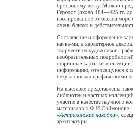
бронзовому ве-ку. Можно пред
Геродот (около 484—425 гг. д
изолированное от океана море 
очень близко к действительнос
Составление и оформление кар
наука-ми, а характерное декор
творчеством художников-графи
изобразительных подробносте
старинные карты из коллекции
информацию, относящуюся к с
безусловными графическими ше
На выставке представлены такж
библиотек и частных коллекций
участие в качестве научного ко
материалов о Ф.И.Соймонове - 
Астраханские находки
, спе
архитектуры