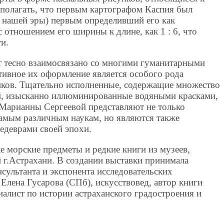
полагать, что первым картографом Каспия был
о нашей эры) первым определивший его как
с отношением его ширины к длине, как 1 : 6, что
ти.
т тесно взаимосвязано со многими гуманитарными
ативное их оформление является особого рода
ков. Тщательно исполненные, содержащие множество
й, изысканно иллюминированные водяными красками,
 Марианны Сергеевой представляют не только
амым различным наукам, но являются также
деврами своей эпохи.
е морские предметы и редкие книги из музеев,
 г.Астрахани. В создании выставки принимала
нсультанта и экспонента исследовательских
Елена Гусарова (СПб), искусствовед, автор книги
циалист по истории астраханского градостроения и