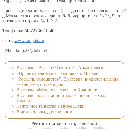
Адрес: Тульская область, г. Тула, пр. Ленина, 47
Проезд: Дирекция музея в г. Тула - до ост. "Гоголевская": от ж/
д Московского вокзала тролл. № 8, маршр. такси № 35,37; от
автовокзала тролл. № 1, 2, 8
Телефоны: (4872) 36-18-40
Сайт:
www.kulpole.ru
EMail: kulpole@tula.net
Выставка "Русское Чаепитие", Архангельск
«Пряник печатный» - выставка в Москве
"Россыпь самоцветов". Выставка нижнетагильских
камнерезов и ювелиров
Выставка «Мелочная лавка» в Крапивне
Выставка об агитационных тканях переехала в
Иваново
Святочное таинство в музее Кижи
В доме старом, доме чудном...
Рейтинг статьи:
5
из
5
, голосов:
2