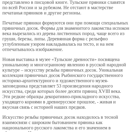
представлено в писцовой книге. Тульские пряники славятся
по всей России и за рубежом. Не отстают в мастерстве
печатанья пряников и другие регионы.
Печатные пряники формуются они при помощи специальных
пряничных досок. Формы для знаменитого лакомства испокон
века вырезались из дерева лиственных пород, чаще всего из
груши, березы, липы. Деревянная форма с рельефно
углубленным узором накладывалась на тесто, и на нем
отпечатывалось изображение.
Новая выставка в музее «Тульские древности» посвящена
уникальному и многогранному явлению в русской народной
культуре – искусству резьбы пряничных досок. Уникальная
коллекция пряничных досок Рыбинского государственного
историко-архитектурного и художественного музея-
заповедника представляет 53 произведения народного
искусства, среди которых более десяти пряниц XVIII века.
Эти редкие образцы декоративно-прикладного искусства,
уходящего корнями в древнерусское прошлое, - живая и
вкусная связь с историей наших предков.
Искусство резьбы пряничных досок находилось в тесной
взаимосвязи с широким бытованием пряника как
национального русского лакомства и его значением в