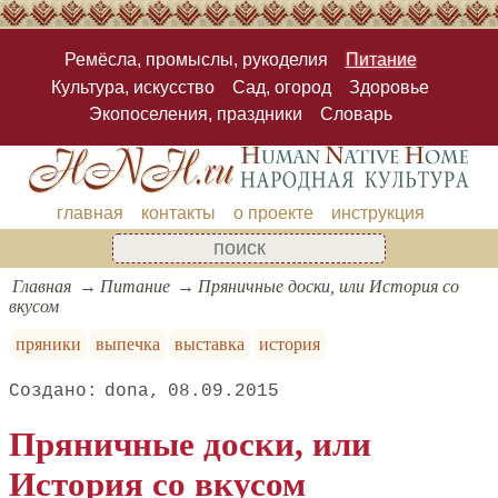
Ремёсла, промыслы, рукоделия
Питание
Культура, искусство
Сад, огород
Здоровье
Экопоселения, праздники
Словарь
главная
контакты
о проекте
инструкция
Главная
Питание
Пряничные доски, или История со
вкусом
пряники
выпечка
выставка
история
dona
08.09.2015
Пряничные доски, или
История со вкусом