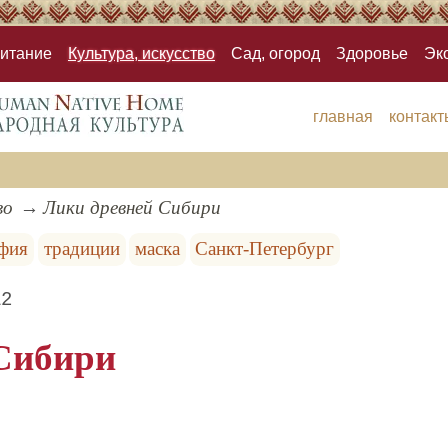
итание
Культура, искусство
Сад, огород
Здоровье
Эк
главная
контакт
во
Лики древней Сибири
афия
традиции
маска
Санкт-Петербург
12
Сибири