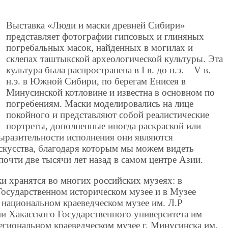
Выставка «Люди и маски древней Сибири»
представляет фотографии гипсовых и глиняных
погребальных масок, найденных в могилах и
склепах таштыкской археологической культуры. Эта
культура была распространена в I в. до н.э. – V в.
н.э. в Южной Сибири, по берегам Енисея в
Минусинской котловине и известна в основном по
погребениям. Маски моделировались на лице
покойного и представляют собой реалистические
портреты, дополненные иногда раскраской или
выразительности исполнения они являются
кусства, благодаря которым мы можем видеть
очти две тысячи лет назад в самом центре Азии.
и хранятся во многих российских музеях: в
Государственном историческом музее и в Музее
 национальном краеведческом музее им. Л.Р
и Хакасского Государственного университета им
 Региональном краеведческом музее г. Минусинска им.