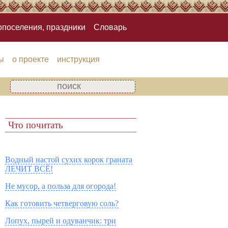
опоселения, праздники
Словарь
ы
о проекте
инструкция
Что почитать
Водный настой сухих корок граната
ЛЕЧИТ ВСЁ!
Не мусор, а польза для огорода!
Как готовить четверговую соль?
Лопух, пырей и одуванчик: три