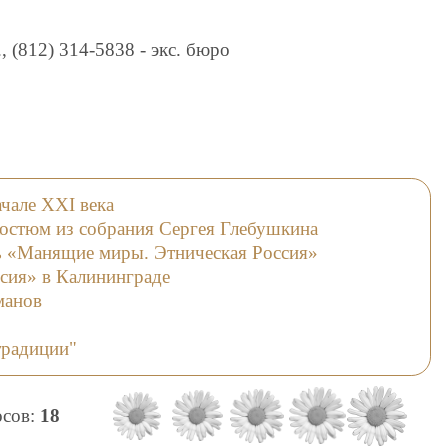
., (812) 314-5838 - экс. бюро
ачале XXI века
остюм из собрания Сергея Глебушкина
 «Манящие миры. Этническая Россия»
сия» в Калининграде
манов
традиции"
осов:
18