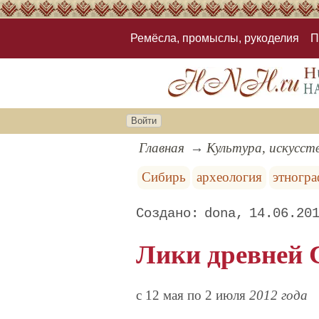
Ремёсла, промыслы, рукоделия
П
Войти
Главная
Культура, искусст
Сибирь
археология
этногр
dona
14.06.20
Лики древней 
c 12 мая по 2 июля
2012 года