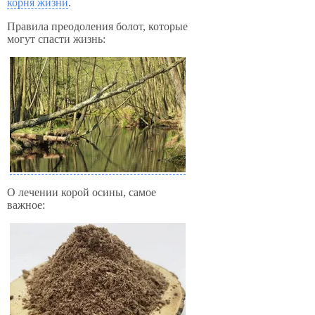
корня жизни
.
Правила преодоления болот, которые
могут спасти жизнь:
О лечении корой осины, самое
важное: