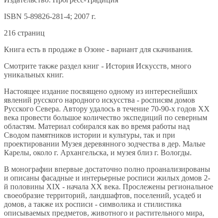
ISBN 5-89826-281-4; 2007 г.
216 страниц
Книга есть в продаже в Озоне - вариант для скачивания.
Смотрите также раздел книг - История Искусств, много
уникальных книг.
Настоящее издание посвящено одному из интереснейших
явлений русского народного искусства - росписям домов
Русского Севера. Автору удалось в течение 70-90-х годов XX
века провести большое количество экспедиций по северным
областям. Материал собирался как во время работы над
Сводом памятников истории и культуры, так и при
проектировании Музея деревянного зодчества в дер. Малые
Карелы, около г. Архангельска, и музея близ г. Вологды.
В монографии впервые достаточно полно проанализированы
и описаны фасадные и интерьерные росписи жилых домов 2-
й половины XIX - начала XX века. Прослежены региональное
своеобразие территорий, ландшафтов, поселений, усадеб и
домов, а также их росписи - символика и стилистика
описываемых предметов, животного и растительного мира,