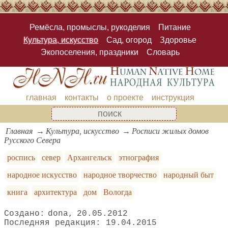
Ремёсла, промыслы, рукоделия
Питание
Культура, искусство
Сад, огород
Здоровье
Экопоселения, праздники
Словарь
главная
контакты
о проекте
инструкция
Главная
Культура, искусство
Росписи жилых домов
Русского Севера
роспись
север
Архангельск
этнография
народное искусство
народное творчество
народный быт
книга
архитектура
дом
Вологда
dona
20.05.2012
19.04.2015