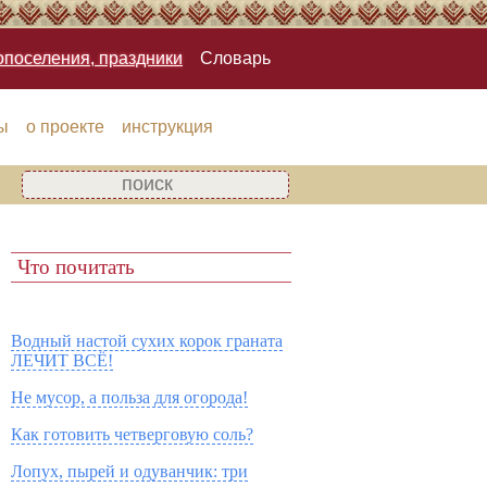
опоселения, праздники
Словарь
ы
о проекте
инструкция
Что почитать
Водный настой сухих корок граната
ЛЕЧИТ ВСЁ!
Не мусор, а польза для огорода!
Как готовить четверговую соль?
Лопух, пырей и одуванчик: три