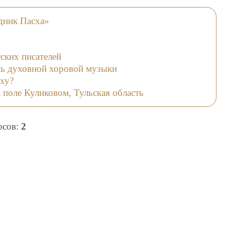
дник Пасха»
ских писателей
ль духовной хоровой музыки
сху?
 поле Куликовом, Тульская область
лосов:
2