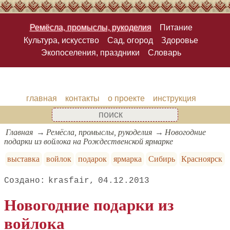
Ремёсла, промыслы, рукоделия
Питание
Культура, искусство
Сад, огород
Здоровье
Экопоселения, праздники
Словарь
главная
контакты
о проекте
инструкция
Главная
Ремёсла, промыслы, рукоделия
Новогодние
подарки из войлока на Рождественской ярмарке
выставка
войлок
подарок
ярмарка
Сибирь
Красноярск
krasfair
04.12.2013
Новогодние подарки из
войлока