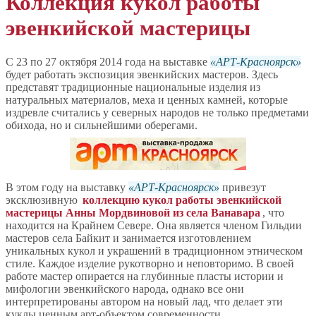
Коллекция кукол работы
эвенкийской мастерицы
С 23 по 27 октября 2014 года на выставке
АРТ-Красноярск
будет работать экспозиция эвенкийских мастеров. Здесь
представят традиционные национальные изделия из
натуральных материалов, меха и ценных камней, которые
издревле считались у северных народов не только предметами
обихода, но и сильнейшими оберегами.
В этом году на выставку
АРТ-Красноярск
привезут
эксклюзивную
коллекцию кукол работы эвенкийской
мастерицы Анны Мордвиновой из села Ванавара
, что
находится на Крайнем Севере. Она является членом Гильдии
мастеров села Байкит и занимается изготовлением
уникальных кукол и украшений в традиционном этническом
стиле. Каждое изделие рукотворно и неповторимо. В своей
работе мастер опирается на глубинные пласты истории и
мифологии эвенкийского народа, однако все они
интерпретированы автором на новый лад, что делает эти
куклы ценным арт-объектом современности.