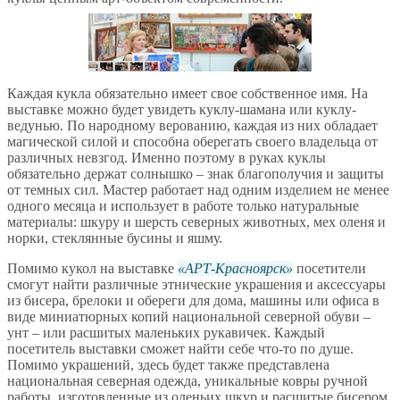
Каждая кукла обязательно имеет свое собственное имя. На
выставке можно будет увидеть куклу-шамана или куклу-
ведунью. По народному верованию, каждая из них обладает
магической силой и способна оберегать своего владельца от
различных невзгод. Именно поэтому в руках куклы
обязательно держат солнышко – знак благополучия и защиты
от темных сил. Мастер работает над одним изделием не менее
одного месяца и использует в работе только натуральные
материалы: шкуру и шерсть северных животных, мех оленя и
норки, стеклянные бусины и яшму.
Помимо кукол на выставке
АРТ-Красноярск
посетители
смогут найти различные этнические украшения и аксессуары
из бисера, брелоки и обереги для дома, машины или офиса в
виде миниатюрных копий национальной северной обуви –
унт – или расшитых маленьких рукавичек. Каждый
посетитель выставки сможет найти себе что-то по душе.
Помимо украшений, здесь будет также представлена
национальная северная одежда, уникальные ковры ручной
работы, изготовленные из оленьих шкур и расшитые бисером