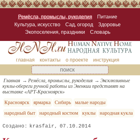
Ремёсла, промыслы, рукоделия
Питание
Культура, искусство
Сад, огород
Здоровье
Экопоселения, праздники
Словарь
главная
контакты
о проекте
инструкция
Главная
Ремёсла, промыслы, рукоделия
Эксклюзивные
куклы-обереги ручной работы из Эвенкии представят на
выставке «АРТ-Красноярск»
Красноярск
ярмарка
Сибирь
малые народы
народный быт
народный костюм
куклы
народная кукла
krasfair
07.10.2014