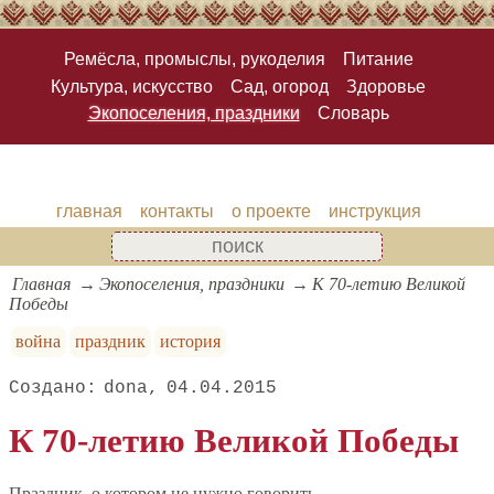
Ремёсла, промыслы, рукоделия
Питание
Культура, искусство
Сад, огород
Здоровье
Экопоселения, праздники
Словарь
главная
контакты
о проекте
инструкция
Главная
Экопоселения, праздники
К 70-летию Великой
Победы
война
праздник
история
dona
04.04.2015
К 70-летию Великой Победы
Праздник, о котором не нужно говорить...