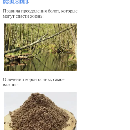
корня жизни
.
Правила преодоления болот, которые
могут спасти жизнь:
О лечении корой осины, самое
важное: