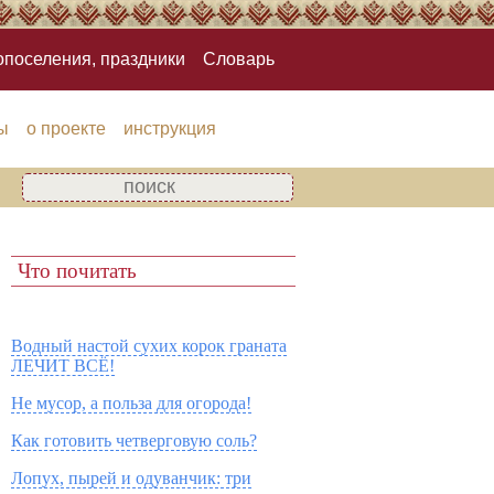
опоселения, праздники
Словарь
ы
о проекте
инструкция
Что почитать
Водный настой сухих корок граната
ЛЕЧИТ ВСЁ!
Не мусор, а польза для огорода!
Как готовить четверговую соль?
Лопух, пырей и одуванчик: три