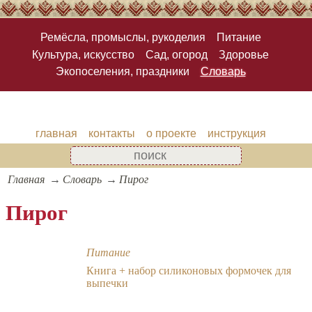
Ремёсла, промыслы, рукоделия
Питание
Культура, искусство
Сад, огород
Здоровье
Экопоселения, праздники
Словарь
главная
контакты
о проекте
инструкция
Главная
Словарь
Пирог
Пирог
Питание
Книга + набор силиконовых формочек для
выпечки