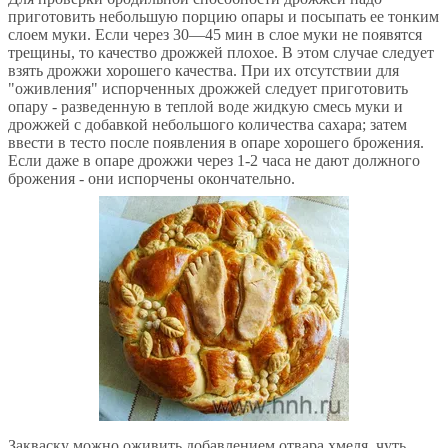
приготовить небольшую порцию опары и посыпать ее тонким
слоем муки. Если через 30—45 мин в слое муки не появятся
трещины, то качество дрожжей плохое. В этом случае следует
взять дрожжи хорошего качества. При их отсутствии для
"оживления" испорченных дрожжей следует приготовить
опару - разведенную в теплой воде жидкую смесь муки и
дрожжей с добавкой небольшого количества сахара; затем
ввести в тесто после появления в опаре хорошего брожения.
Если даже в опаре дрожжи через 1-2 часа не дают должного
брожения - они испорчены окончательно.
Закваску можно оживить добавлением отвара хмеля, чуть