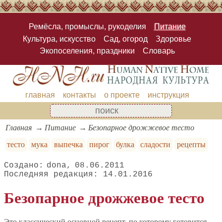
Ремёсла, промыслы, рукоделия
Питание
Культура, искусство
Сад, огород
Здоровье
Экопоселения, праздники
Словарь
главная
контакты
о проекте
инструкция
Главная
Питание
Безопарное дрожжевое тесто
тесто
мука
выпечка
пирог
булка
сладости
рецепты
dona
08.06.2011
14.01.2016
Безопарное дрожжевое тесто
Это классический основной рецепт, по которому готовится