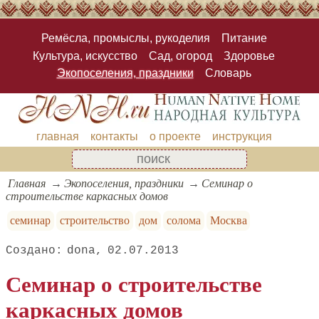
Ремёсла, промыслы, рукоделия
Питание
Культура, искусство
Сад, огород
Здоровье
Экопоселения, праздники
Словарь
главная
контакты
о проекте
инструкция
Главная
Экопоселения, праздники
Семинар о
строительстве каркасных домов
семинар
строительство
дом
солома
Москва
dona
02.07.2013
Семинар о строительстве
каркасных домов