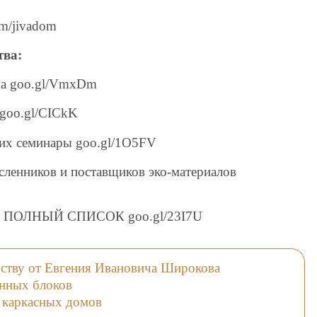
um/jivadom
тва:
ма goo.gl/VmxDm
 goo.gl/CICkK
х семинары goo.gl/1O5FV
енников и поставщиков эко-материалов
- ПОЛНЫЙ СПИСОК goo.gl/23I7U
ьству от Евгения Ивановича Широкова
енных блоков
е каркасных домов