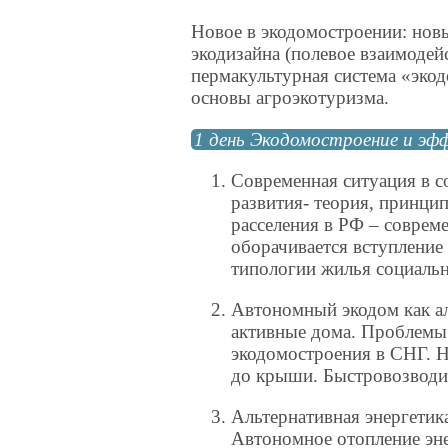
Новое в экодомостроении: нов
экодизайна (полевое взаимодей
пермакультурная система «экод
основы агроэкотуризма.
1 день Экодомостроение и эф
Современная ситуация в 
развития- теория, принци
расселения в РФ – соврем
оборачивается вступление
типологии жилья социаль
Автономный экодом как а
активные дома. Проблемы
экодомостроения в СНГ. Н
до крыши. Быстровозводим
Альтернативная энергетик
Автономное отопление эн