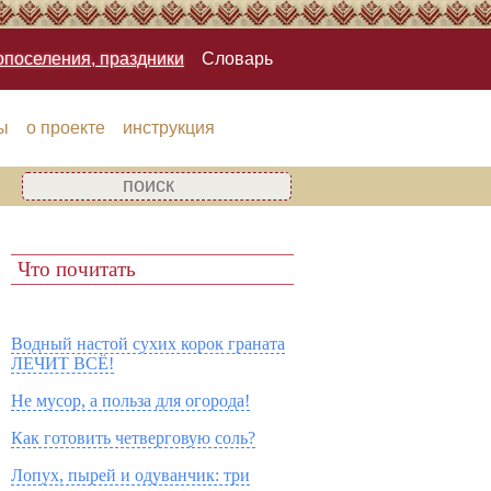
опоселения, праздники
Словарь
ы
о проекте
инструкция
Что почитать
Водный настой сухих корок граната
ЛЕЧИТ ВСЁ!
Не мусор, а польза для огорода!
Как готовить четверговую соль?
Лопух, пырей и одуванчик: три