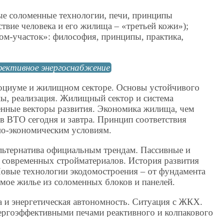
ые соломенные технологии, печи, принципы
ствие человека и его жилища – «третьей кожи»);
ом-участок»: философия, принципы, практика,
фективное энергоснабжение
социуме и жилищном секторе. Основы устойчивого
пы, реализация. Жилищный сектор и система
енные векторы развития. Экономика жилища, чем
 в ВТО сегодня и завтра. Принцип соответствия
но-экономическим условиям.
льтернатива официальным трендам. Пассивные и
 современных стройматериалов. История развития
овые технологии экодомостроения – от фундамента
ое жилье из соломенных блоков и панелей.
а и энергетическая автономность. Ситуация с ЖКХ.
ергоэффективными печами реактивного и колпакового