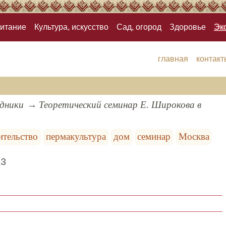
итание
Культура, искусство
Сад, огород
Здоровье
Эк
главная
контакт
здники
Теоретический семинар Е. Широкова в
ительство
пермакультура
дом
семинар
Москва
13