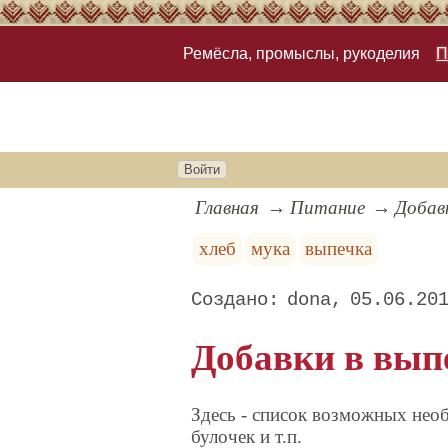
Ремёсла, промыслы, рукоделия
П
Войти
Главная
Питание
Добав
хлеб
мука
выпечка
dona
05.06.20
Добавки в вып
Здесь - список возможных нео
булочек и т.п.