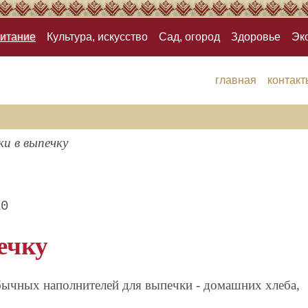
итание
Культура, искусство
Сад, огород
Здоровье
Эк
главная
контакт
ки в выпечку
10
ечку
бычных наполнителей для выпечки - домашних хлеба,