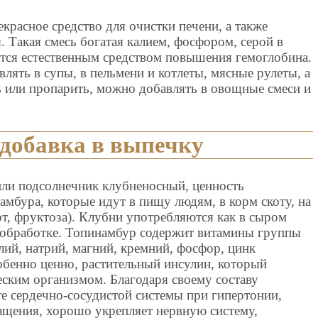
екрасное средство для очистки печени, а также
. Такая смесь богатая калием, фосфором, серой в
ется естественным средством повышения гемоглобина.
ять в супы, в пельмени и котлеты, мясные рулеты, а
ь или пропарить, можно добавлять в овощные смеси и
добавка в выпечку
или подсолнечник клубненосный, ценность
мбура, которые идут в пищу людям, в корм скоту, на
т, фруктоза). Клубни употребляются как в сыром
мообработке. Топинамбур содержит витамины группы
алий, натрий, магний, кремний, фосфор, цинк
собенно ценно, растительный инсулин, который
еским организмом. Благодаря своему составу
е сердечно-сосудистой системы при гипертонии,
щения, хорошо укрепляет нервную систему,