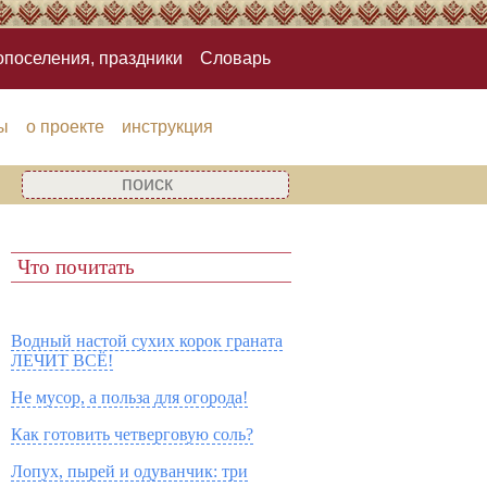
опоселения, праздники
Словарь
ы
о проекте
инструкция
Что почитать
Водный настой сухих корок граната
ЛЕЧИТ ВСЁ!
Не мусор, а польза для огорода!
Как готовить четверговую соль?
Лопух, пырей и одуванчик: три