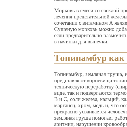
Морковь в смеси со свеклой пр
лечения предстательной железы
сочетании с витамином А явля
Сушеную морковь можно добавл
если предварительно размочит
в начинки для выпечки.
Топинамбур как 
Топинамбур, земляная груша, 
представляют корневища топина
техническую переработку (спир
виде, так и подвергаются тер
В и С, соли железа, кальций, к
марганец, хром, медь и, что о
прекрасно усваивается человеч
земляная груша помогает работ
аритмии, нарушении кровообра