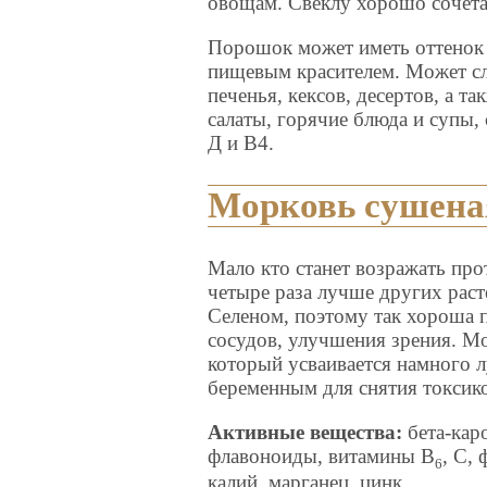
овощам. Свеклу хорошо сочета
Порошок может иметь оттенок 
пищевым красителем. Может сл
печенья, кексов, десертов, а 
салаты, горячие блюда и супы,
Д и В4.
Морковь сушена
Мало кто станет возражать пр
четыре раза лучше других рас
Селеном, поэтому так хороша 
сосудов, улучшения зрения. М
который усваивается намного 
беременным для снятия токсик
Активные вещества:
бета-каро
флавоноиды, витамины В
, С,
6
калий, марганец, цинк.