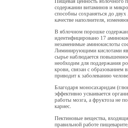
Пищевая ценность яблочного п
содержании витаминов и микро
способны сохраняться до двух
качестве наполнителя, изменяю
В яблочном порошке содержание
идентифицировано 17 аминокисл
незаменимые аминокислоты сос
Лиминирующими кислотами явл
сырье наблюдается повышенное
необходим для поддержания ро
крови, связан с образованием в
приводит к заболеванию челове
Благодаря моносахаридам (глю
эффективно усваивается орган
работы мозга, а фруктоза не п
кариес.
Пектиновые вещества, входящи
правильной работе пищеварите