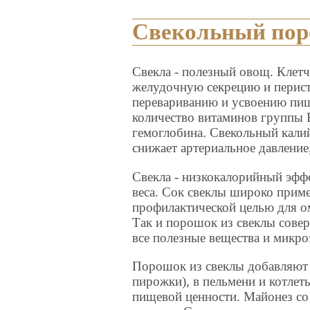
Свекольный по
Свекла - полезный овощ. Клет
желудочную секрецию и перист
перевариванию и усвоению пищ
количество витаминов группы 
гемоглобина. Свекольный калий
снижает артериальное давление
Свекла - низкокалорийный эфф
веса. Сок свеклы широко приме
профилактической целью для о
Так и порошок из свеклы сове
все полезные вещества и микро
Порошок из свеклы добавляют 
пирожки), в пельмени и котле
пищевой ценности. Майонез со