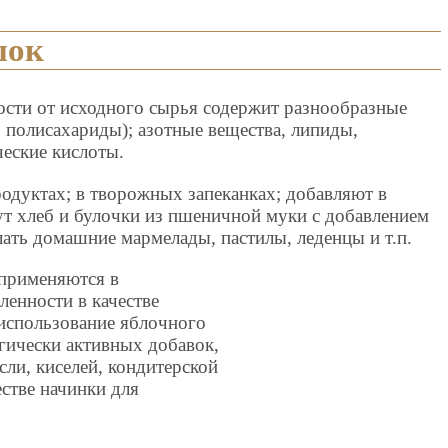
шок
сти от исходного сырья содержит разнообразные
, полисахариды); азотные вещества, липиды,
ческие кислоты.
одуктах; в творожных запеканках; добавляют в
ут хлеб и булочки из пшеничной муки с добавлением
ать домашние мармелады, пастилы, леденцы и т.п.
применяются в
енности в качестве
использование яблочного
гически активных добавок,
ли, киселей, кондитерской
естве начинки для