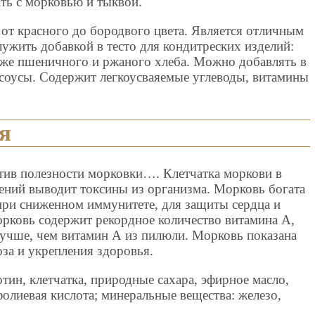
ть с морковью и тыквой.
от красного до бородвого цвета. Является отличным
ужить добавкой в тесто для кондитреских изделий:
также пшеничного и ржаного хлеба. Можно добавлять в
 соусы. Содержит легкоусваяемые углеводы, витамины
я
отив полезности морковки…. Клетчатка моркови в
тений выводит токсины из организма. Морковь богата
при сниженном иммунитете, для защиты сердца и
орковь содержит рекордное количество витамина А,
лучше, чем витамин А из пилюли. Морковь показана
оза и укрепления здоровья.
тин, клетчатка, природные сахара, эфирное масло,
 фолиевая кислота; минеральные вещества: железо,