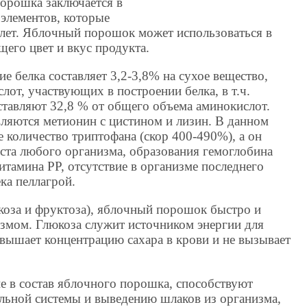
орошка заключается в
элементов, которые
 лет. Яблочный порошок может использоваться в
щего цвет и вкус продукта.
 белка составляет 3,2-3,8% на сухое вещество,
от, участвующих в построении белка, в т.ч.
тавляют 32,8 % от общего объема аминокислот.
яются метионин с цистином и лизин. В данном
 количество триптофана (скор 400-490%), а он
ста любого организма, образования гемоглобина
итамина РР, отсутствие в организме последнего
ка пеллагрой.
коза и фруктоза), яблочный порошок быстро и
измом. Глюкоза служит источником энергии для
овышает концентрацию сахара в крови и не вызывает
е в состав яблочного порошка, способствуют
льной системы и выведению шлаков из организма,