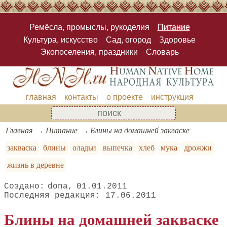
Ремёсла, промыслы, рукоделия
Питание
Культура, искусство
Сад, огород
Здоровье
Экопоселения, праздники
Словарь
главная
контакты
о проекте
инструкция
Главная
Питание
Блины на домашней закваске
закваска
блины
оладьи
выпечка
хлеб
мука
дрожжи
жизнь в деревне
dona
01.01.2011
17.06.2011
Блины на домашней закваске