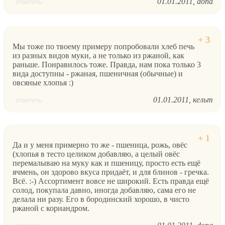
01.01.2011
dona
ответить
Мы тоже по твоему примеру попробовали хлеб печь
из разных видов муки, а не только из ржаной, как
раньше. Понравилось тоже. Правда, нам пока только 3
вида доступны - ржаная, пшеничная (обычные) и
овсяные хлопья :)
01.01.2011
кельт
ответить
Да и у меня примерно то же - пшеница, рожь, овёс
(хлопья в тесто целиком добавляю, а целый овёс
перемалываю на муку как и пшеницу, просто есть ещё
ячмень, он здорово вкуса придаёт, и для блинов - гречка.
Всё. :-) Ассортимент вовсе не широкий. Есть правда ещё
солод, покупала давно, иногда добавляю, сама его не
делала ни разу. Его в бородинский хорошо, в чисто
ржаной с кориандром.