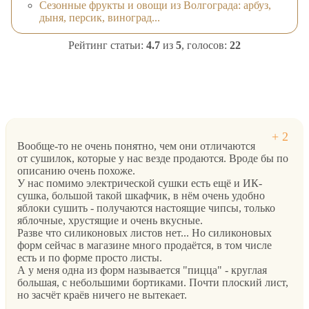
Сезонные фрукты и овощи из Волгограда: арбуз,
дыня, персик, виноград...
Рейтинг статьи:
4.7
из
5
, голосов:
22
Вообще-то не очень понятно, чем они отличаются
от сушилок, которые у нас везде продаются. Вроде бы по
описанию очень похоже.
У нас помимо электрической сушки есть ещё и ИК-
сушка, большой такой шкафчик, в нём очень удобно
яблоки сушить - получаются настоящие чипсы, только
яблочные, хрустящие и очень вкусные.
Разве что силиконовых листов нет... Но силиконовых
форм сейчас в магазине много продаётся, в том числе
есть и по форме просто листы.
А у меня одна из форм называется "пицца" - круглая
большая, с небольшими бортиками. Почти плоский лист,
но засчёт краёв ничего не вытекает.