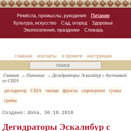
Ремёсла, промыслы, рукоделия
Питание
Культура, искусство
Сад, огород
Здоровье
Экопоселения, праздники
Словарь
главная
контакты
о проекте
инструкция
Главная
Питание
Дегидраторы Эскалибур с доставкой
из США
дегидратор
США
овощи
фрукты
сыроедение
сушка
грибы
dona
30.10.2010
Дегидраторы Эскалибур с