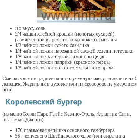
По вкусу соль
3/4 чашки хлебной крошки (молотых сухарей),
размягченной в трех столовых ложках сметаны
1/2 чайной ложки сухого базилика
1/4 чайной ложки нарезанной свежей зелени петрушки
1/8 чайной ложки тертой лимонной цедры
1/4 чайной ложки паприки (красного перца)
1/8 чайной ложки молотого мускатного ореха
Смешать все ингредиенты и полученную массу разделить на 6
лепешек. Жарить их в духовке или на сковороде на умеренном
огне.
Королевский бургер
(из меню Бэлли Парк Плейс Казино-Отель, Атлантик Сити,
штат Нью-Джерси)
170-граммовая лепешка основного гамбургера
56 г копченого Швейцарского сыра (или сыра типа