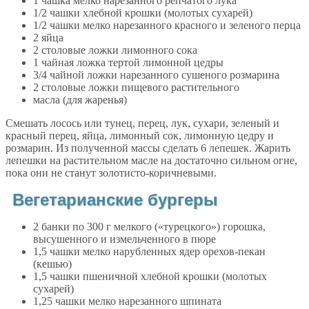
1 чашка мелко нарезанного репчатого лука
1/2 чашки хлебной крошки (молотых сухарей)
1/2 чашки мелко нарезанного красного и зеленого перца
2 яйца
2 столовые ложки лимонного сока
1 чайная ложка тертой лимонной цедры
3/4 чайной ложки нарезанного сушеного розмарина
2 столовые ложки пищевого растительного
масла (для жаренья)
Смешать лосось или тунец, перец, лук, сухари, зеленый и
красный перец, яйца, лимонный сок, лимонную цедру и
розмарин. Из полученной массы сделать 6 лепешек. Жарить
лепешки на растительном масле на достаточно сильном огне,
пока они не станут золотисто-коричневыми.
Вегетарианские бургеры
2 банки по 300 г мелкого («турецкого») горошка,
высушенного и измельченного в пюре
1,5 чашки мелко нарубленных ядер орехов-пекан
(кешью)
1,5 чашки пшеничной хлебной крошки (молотых
сухарей)
1,25 чашки мелко нарезанного шпината