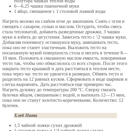
полутора чашках теплой воды
6—6.25 чашки пшеничной муки
1 яйцо, смешанное с 1 столовой ложкой воды
Нагреть молоко на слабом огне до закипания. Снять с огня и
смешать с сахаром, солью и маслом. Остудить, чтобы смесь
стала тепловатой, добавить разведенные дрожжи, 3 чашки
муки и взбить до загустения. Замесить тесто с '/2 чашки муки.
Добавляя понемногу оставшуюся муку, замешивать тесто,
пока оно не станет эластичным. Выложить тесто на
посыпанную мукой поверхность стола и месить в течение 8—
10 мин. Положить в смазанную маслом емкость, поворачивая
тесто так, чтобы оно обмаслилось со всех сторон. После этого
накрыть тесто крышкой и дать расстояться в теплом месте,
пока через час тесто не удвоится в размерах. Обмять тесто и
разделить на 12 равных кусков. Сформовать в виде шариков и
слегка выровнять. Дать расстояться еще примерно час.
Нагреть духовку до температуры 200 °С. Сверху смазать
булочки яйцом, смешанным с водой, и выпекать 12—15 мин,
пока они не станут золотисто-коричневыми. Количество: 12
булочек.
Хлеб Пита
1,5 чайной ложки сухих дрожжей
1 столовая ложка и 1/4 чайной ложки сахара