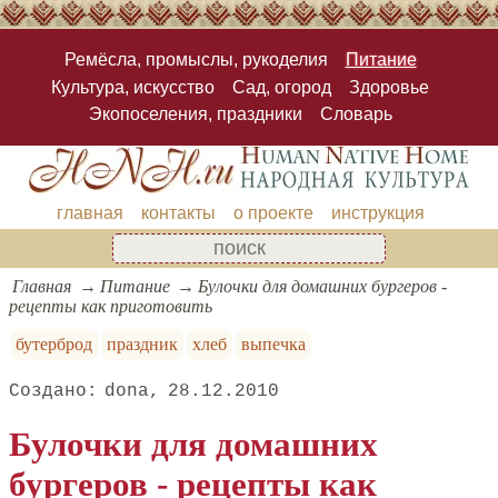
Ремёсла, промыслы, рукоделия
Питание
Культура, искусство
Сад, огород
Здоровье
Экопоселения, праздники
Словарь
главная
контакты
о проекте
инструкция
Главная
Питание
Булочки для домашних бургеров -
рецепты как приготовить
бутерброд
праздник
хлеб
выпечка
dona
28.12.2010
Булочки для домашних
бургеров - рецепты как