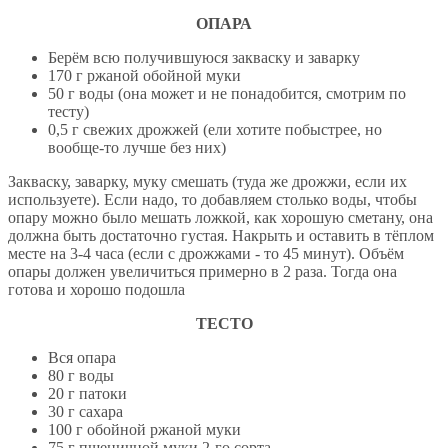
ОПАРА
Берём всю получившуюся закваску и заварку
170 г ржаной обойной муки
50 г воды (она может и не понадобится, смотрим по
тесту)
0,5 г свежих дрожжей (ели хотите побыстрее, но
вообще-то лучше без них)
Закваску, заварку, муку смешать (туда же дрожжи, если их
используете). Если надо, то добавляем столько воды, чтобы
опару можно было мешать ложкой, как хорошую сметану, она
должна быть достаточно густая. Накрыть и оставить в тёплом
месте на 3-4 часа (если с дрожжами - то 45 минут). Объём
опары должен увеличиться примерно в 2 раза. Тогда она
готова и хорошо подошла
ТЕСТО
Вся опара
80 г воды
20 г патоки
30 г сахара
100 г обойной ржаной муки
75 г пшеничной муки 2-го сорта