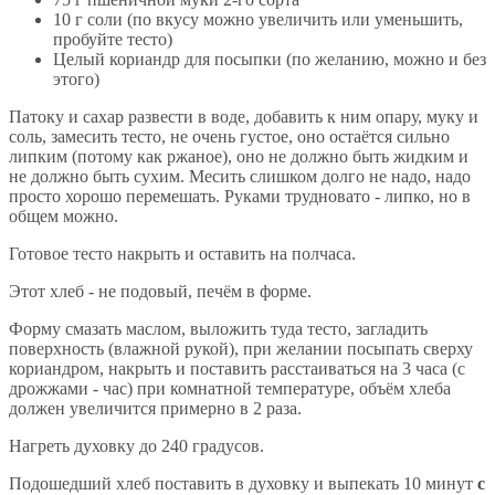
10 г соли (по вкусу можно увеличить или уменьшить,
пробуйте тесто)
Целый кориандр для посыпки (по желанию, можно и без
этого)
Патоку и сахар развести в воде, добавить к ним опару, муку и
соль, замесить тесто, не очень густое, оно остаётся сильно
липким (потому как ржаное), оно не должно быть жидким и
не должно быть сухим. Месить слишком долго не надо, надо
просто хорошо перемешать. Руками трудновато - липко, но в
общем можно.
Готовое тесто накрыть и оставить на полчаса.
Этот хлеб - не подовый, печём в форме.
Форму смазать маслом, выложить туда тесто, загладить
поверхность (влажной рукой), при желании посыпать сверху
кориандром, накрыть и поставить расстаиваться на 3 часа (с
дрожжами - час) при комнатной температуре, объём хлеба
должен увеличится примерно в 2 раза.
Нагреть духовку до 240 градусов.
Подошедший хлеб поставить в духовку и выпекать 10 минут
с