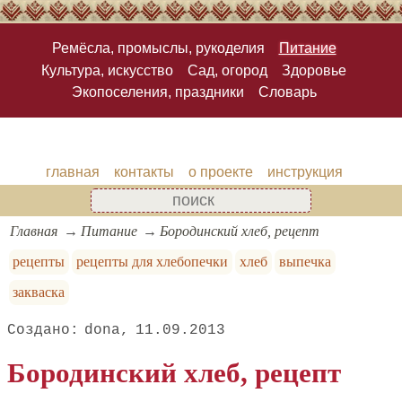
Ремёсла, промыслы, рукоделия
Питание
Культура, искусство
Сад, огород
Здоровье
Экопоселения, праздники
Словарь
главная
контакты
о проекте
инструкция
Главная
Питание
Бородинский хлеб, рецепт
рецепты
рецепты для хлебопечки
хлеб
выпечка
закваска
dona
11.09.2013
Бородинский хлеб, рецепт