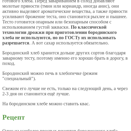
готового хлеба. Перед завариванием в солод добавляют
молотые пряности (тмин или кориандр, иногда анис), они
активно выделяют ароматические вещества, а также пряности
усиливают брожение теста, оно становится рыхлее и пышнее.
Тесто готовится опарным или безопарным способом с
использованием густой закваски.
По классической
технологии дрожжи при приготовлении бородинского
хлеба не используются, но по ГОСТу их использовать
разрешается
. А вот сахар используется обязательно.
Бородинский хлеб хранится дольше других сортов благодаря
заварному тесту, поэтому именно его хорошо брать в дорогу, в
поход.
Бородинский можно печь в хлебопечке (режим
"специальный").
Свежим его лучше не есть, только на следующий день, а через
2-3 дня он становится ещё лучше.
На бородинском хлебе можно ставить квас.
Рецепт
Один из наиболее простых рецептов бородинского хлеба.