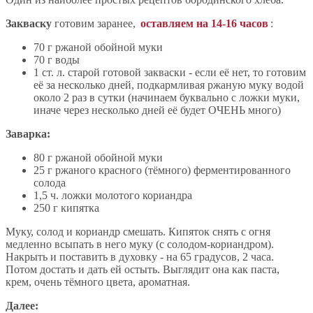
Закваску
готовим заранее,
оставляем на 14-16 часов
:
70 г ржаной обойной муки
70 г воды
1 ст. л. старой готовой закваски - если её нет, то готовим
её за несколько дней, подкармливая ржаную муку водой
около 2 раз в сутки (начинаем буквально с ложки муки,
иначе через несколько дней её будет ОЧЕНЬ много)
Заварка:
80 г ржаной обойной муки
25 г ржаного красного (тёмного) ферментированного
солода
1,5 ч. ложки молотого кориандра
250 г кипятка
Муку, солод и кориандр смешать. Кипяток снять с огня
медленно всыпать в него муку (с солодом-кориандром).
Накрыть и поставить в духовку - на 65 градусов, 2 часа.
Потом достать и дать ей остыть. Выглядит она как паста,
крем, очень тёмного цвета, ароматная.
Далее: