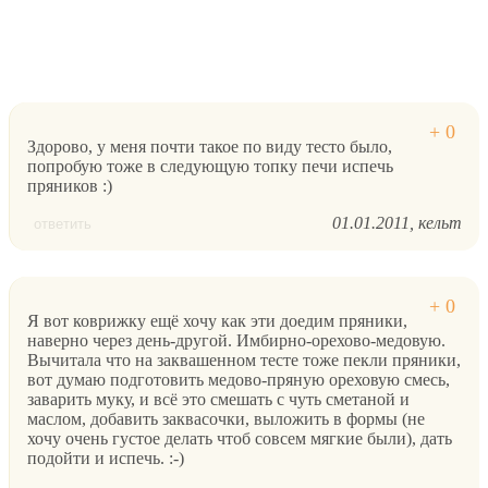
Здорово, у меня почти такое по виду тесто было,
попробую тоже в следующую топку печи испечь
пряников :)
01.01.2011
кельт
ответить
Я вот коврижку ещё хочу как эти доедим пряники,
наверно через день-другой. Имбирно-орехово-медовую.
Вычитала что на заквашенном тесте тоже пекли пряники,
вот думаю подготовить медово-пряную ореховую смесь,
заварить муку, и всё это смешать с чуть сметаной и
маслом, добавить заквасочки, выложить в формы (не
хочу очень густое делать чтоб совсем мягкие были), дать
подойти и испечь. :-)