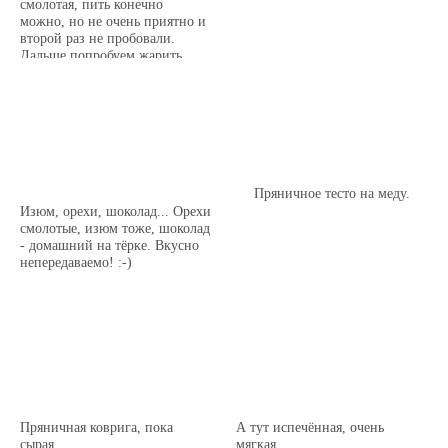
смолотая, пить конечно
можно, но не очень приятно и
второй раз не пробовали.
Дальше попробуем жарить.
Пряничное тесто на меду.
Изюм, орехи, шоколад... Орехи
смолотые, изюм тоже, шоколад
- домашний на тёрке. Вкусно
непередаваемо! :-)
Пряничная коврига, пока
А тут испечённая, очень
сырая.
мягкая.