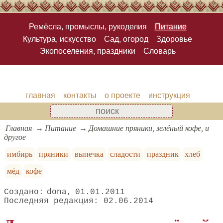
Ремёсла, промыслы, рукоделия
Питание
Культура, искусство
Сад, огород
Здоровье
Экопоселения, праздники
Словарь
главная
контакты
о проекте
инструкция
Главная
Питание
Домашние пряники, зелёный кофе, и
другое
имбирь
пряники
выпечка
сладости
праздник
хлеб
мёд
кофе
dona
01.01.2011
02.06.2014