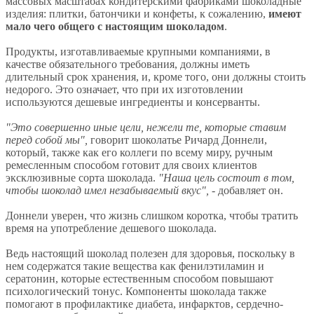
массовых масштабах кондитерскими фабриками шоколадные
изделия: плитки, батончики и конфеты, к сожалению,
имеют
мало чего общего с настоящим шоколадом
.
Продукты, изготавливаемые крупными компаниями, в
качестве обязательного требования, должны иметь
длительный срок хранения, и, кроме того, они должны стоить
недорого. Это означает, что при их изготовлении
используются дешевые ингредиенты и консерванты.
"Это совершенно иные цели, нежели те, которые ставим
перед собой мы",
говорит шоколатье Ричард Доннели,
который, также как его коллеги по всему миру, ручным
ремесленным способом готовит для своих клиентов
эксклюзивные сорта шоколада.
"Наша цель состоит в том,
чтобы шоколад имел незабываемый вкус",
- добавляет он.
Доннели уверен, что жизнь слишком коротка, чтобы тратить
время на употребление дешевого шоколада.
Ведь настоящий шоколад полезен для здоровья, поскольку в
нем содержатся такие вещества как фенилэтиламин и
сератонин, которые естественным способом повышают
психологический тонус. Компоненты шоколада также
помогают в профилактике диабета, инфарктов, сердечно-