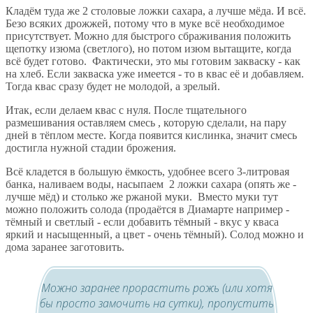
Кладём туда же 2 столовые ложки сахара, а лучше мёда. И всё.
Безо всяких дрожжей, потому что в муке всё необходимое
присутствует. Можно для быстрого сбраживания положить
щепотку изюма (светлого), но потом изюм вытащите, когда
всё будет готово. Фактически, это мы готовим закваску - как
на хлеб. Если закваска уже имеется - то в квас её и добавляем.
Тогда квас сразу будет не молодой, а зрелый.
Итак, если делаем квас с нуля. После тщательного
размешивания оставляем смесь , которую сделали, на пару
дней в тёплом месте. Когда появится кислинка, значит смесь
достигла нужной стадии брожения.
Всё кладется в большую ёмкость, удобнее всего 3-литровая
банка, наливаем воды, насыпаем 2 ложки сахара (опять же -
лучше мёд) и столько же ржаной муки. Вместо муки тут
можно положить солода (продаётся в Диамарте например -
тёмный и светлый - если добавить тёмный - вкус у кваса
яркий и насыщенный, а цвет - очень тёмный). Солод можно и
дома заранее заготовить.
Можно заранее прорастить рожь (или хотя
бы просто замочить на сутки), пропустить