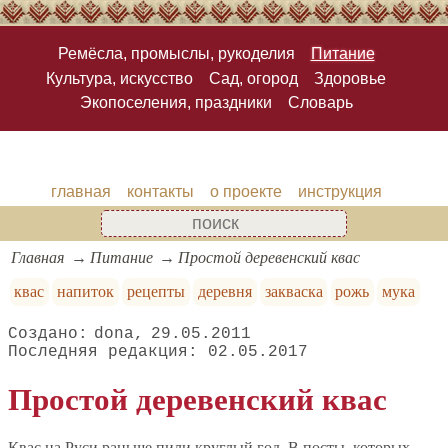
Ремёсла, промыслы, рукоделия
Питание
Культура, искусство
Сад, огород
Здоровье
Экопоселения, праздники
Словарь
главная
контакты
о проекте
инструкция
Главная
Питание
Простой деревенский квас
квас
напиток
рецепты
деревня
закваска
рожь
мука
dona
29.05.2011
02.05.2017
Простой деревенский квас
Квас на Руси раньше пили круглый год. В посты, которых