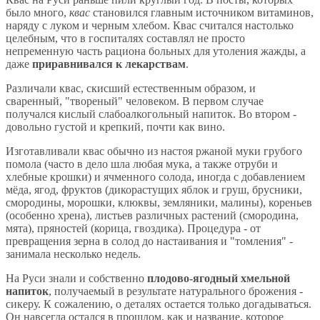
было много,
квас
становился главным источником витаминов,
наряду с луком и черным хлебом. Квас считался настолько
целебным, что в госпиталях составлял не просто
непременную часть рациона больных для утоления жажды, а
даже
приравнивался к лекарствам
.
Различали квас, скисший естественным образом, и
сваренный, "твореный" человеком. В первом случае
получался кислый слабоалкогольный напиток. Во втором -
довольно густой и крепкий, почти как вино.
Изготавливали квас обычно из настоя ржаной муки грубого
помола (часто в дело шла любая мука, а также отруби и
хлебные крошки) и ячменного солода, иногда с добавлением
мёда, ягод, фруктов (дикорастущих яблок и груш, брусники,
смородины, морошки, клюквы, земляники, малины), кореньев
(особенно хрена), листьев различных растений (смородина,
мята), пряностей (корица, гвоздика). Процедура - от
превращения зерна в солод до настаивания и "томления" -
занимала несколько недель.
На Руси знали и собственно
плодово-ягодный хмельной
напиток
, получаемый в результате натурального брожения -
сикеру. К сожалению, о деталях остается только догадываться.
Он навсегда остался в прошлом, как и название, которое