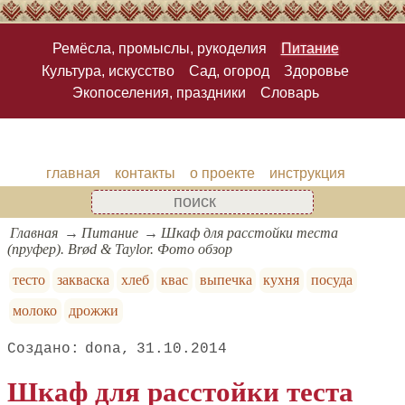
Ремёсла, промыслы, рукоделия
Питание
Культура, искусство
Сад, огород
Здоровье
Экопоселения, праздники
Словарь
главная
контакты
о проекте
инструкция
Главная
Питание
Шкаф для расстойки теста
(пруфер). Brød & Taylor. Фото обзор
тесто
закваска
хлеб
квас
выпечка
кухня
посуда
молоко
дрожжи
dona
31.10.2014
Шкаф для расстойки теста