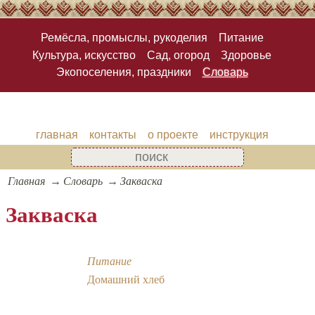
Ремёсла, промыслы, рукоделия
Питание
Культура, искусство
Сад, огород
Здоровье
Экопоселения, праздники
Словарь
главная
контакты
о проекте
инструкция
Главная
Словарь
Закваска
Закваска
Питание
Домашний хлеб