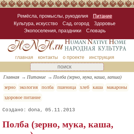
Ремёсла, промыслы, рукоделия
Питание
Культура, искусство
Сад, огород
Здоровье
Экопоселения, праздники
Словарь
главная
контакты
о проекте
инструкция
Главная
Питание
Полба (зерно, мука, каша, лапша)
зерно
экология
полба
пшеница
хлеб
каша
макароны
здоровое питание
dona
05.11.2013
Полба (зерно, мука, каша,