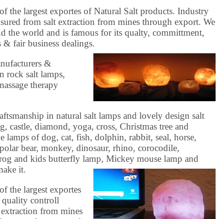
f the largest exportes of Natural Salt products. Industry
nsured from salt extraction from mines through export. We
d the world and is famous for its qualty, committment,
s & fair business dealings.
nufacturers &
 rock salt lamps,
 massage therapy
aftsmanship in natural salt lamps and lovely design salt
, castle, diamond, yoga, cross, Christmas tree and
lamps of dog, cat, fish, dolphin, rabbit, seal, horse,
 polar bear, monkey, dinosaur, rhino, corocodile,
), frog and kids butterfly lamp, Mickey mouse lamp and
ake it.
f the largest exportes
 quality controll
 extraction from mines