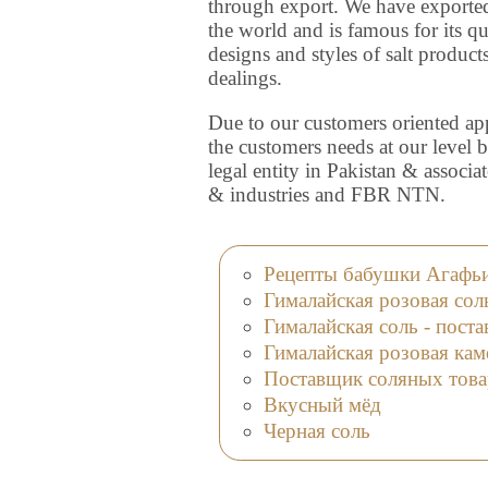
through export. We have exporte
the world and is famous for its q
designs and styles of salt product
dealings.
Due to our customers oriented ap
the customers needs at our level b
legal entity in Pakistan & assoc
& industries and FBR NTN.
Рецепты бабушки Агафь
Гималайская розовая сол
Гималайская соль - пост
Гималайская розовая кам
Поставщик соляных това
Вкусный мёд
Черная соль