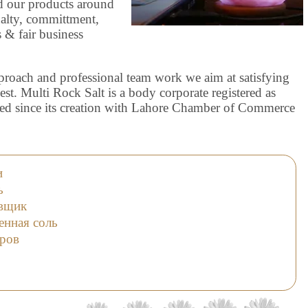
d our products around
ualty, committment,
s & fair business
proach and professional team work we aim at satisfying
est. Multi Rock Salt is a body corporate registered as
iated since its creation with Lahore Chamber of Commerce
и
ь
авщик
енная соль
ров