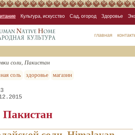
итание
Культура, искусство
Сад, огород
Здоровье
Эк
главная
контакт
вки соли, Пакистан
зная соль
здоровье
магазин
13
12.2015
, Пакистан
лайской соли. Himalayan