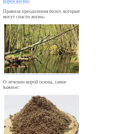
корня жизни
.
Правила преодоления болот, которые
могут спасти жизнь:
О лечении корой осины, самое
важное: