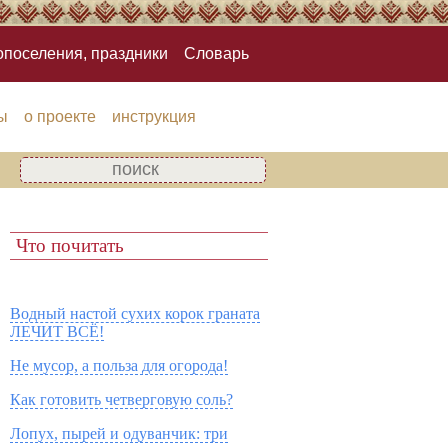
опоселения, праздники
Словарь
ы
о проекте
инструкция
Что почитать
Водный настой сухих корок граната
ЛЕЧИТ ВСЁ!
Не мусор, а польза для огорода!
Как готовить четверговую соль?
Лопух, пырей и одуванчик: три