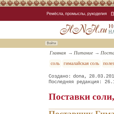
Ремёсла, промыслы, рукоделия
П
Войти
Главная
Питание
Поста
соль
гималайская соль
поле
dona
28.03.20
26.
Поставки соли
Поставщик Гима