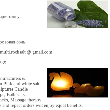
маркетингу
розовая соль.
 multi.rocksalt @ gmail.com
5739
nufacturers &
 Pink and white salt
ulptures Candle
ps, Bath salts,
blocks, Massage therapy
w and repeat orders will enjoy equal benefits.