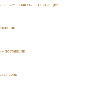
овая каменная соль, поставщик
Пакистан
ь - поставщик
овая соль