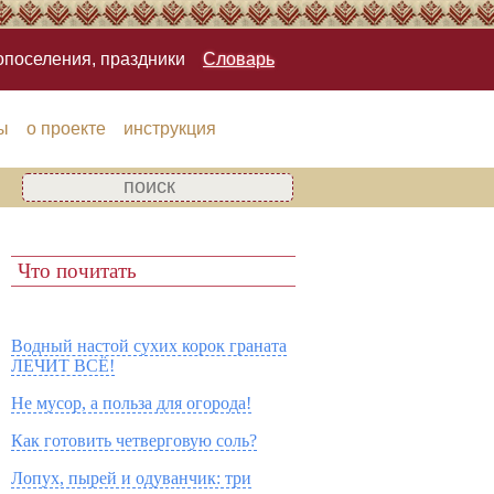
опоселения, праздники
Словарь
ы
о проекте
инструкция
Что почитать
Водный настой сухих корок граната
ЛЕЧИТ ВСЁ!
Не мусор, а польза для огорода!
Как готовить четверговую соль?
Лопух, пырей и одуванчик: три