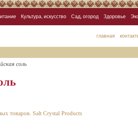
итание
Культура, искусство
Сад, огород
Здоровье
Эк
главная
контакт
йская соль
оль
х товаров. Salt Crystal Products