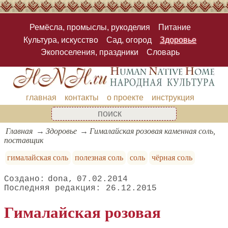
Ремёсла, промыслы, рукоделия
Питание
Культура, искусство
Сад, огород
Здоровье
Экопоселения, праздники
Словарь
главная
контакты
о проекте
инструкция
Главная
Здоровье
Гималайская розовая каменная соль,
поставщик
гималайская соль
полезная соль
соль
чёрная соль
dona
07.02.2014
26.12.2015
Гималайская розовая