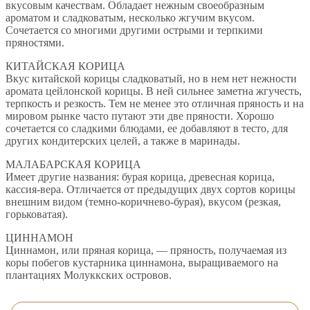
вкусовым качествам. Обладает нежным своеобразным
ароматом и сладковатым, несколько жгучим вкусом.
Сочетается со многими другими острыми и терпкими
пряностями.
КИТАЙСКАЯ КОРИЦА
Вкус китайской корицы сладковатый, но в нем нет нежности
аромата цейлонской корицы. В ней сильнее заметна жгучесть,
терпкость и резкость. Тем не менее это отличная пряность и на
мировом рынке часто путают эти две пряности. Хорошо
сочетается со сладкими блюдами, ее добавляют в тесто, для
других кондитерских целей, а также в маринады.
МАЛАБАРСКАЯ КОРИЦА
Имеет другие названия: бурая корица, древесная корица,
кассия-вера. Отличается от предыдущих двух сортов корицы
внешним видом (темно-коричнево-бурая), вкусом (резкая,
горьковатая).
ЦИННАМОН
Циннамон, или пряная корица, — пряность, получаемая из
коры побегов кустарника циннамона, выращиваемого на
плантациях Молуккских островов.