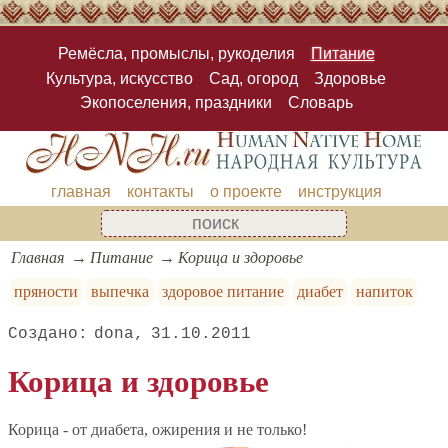
Ремёсла, промыслы, рукоделия
Питание
Культура, искусство
Сад, огород
Здоровье
Экопоселения, праздники
Словарь
главная
контакты
о проекте
инструкция
Главная
Питание
Корица и здоровье
пряности
выпечка
здоровое питание
диабет
напиток
dona
31.10.2011
Корица и здоровье
Корица - от диабета, ожирения и не только!