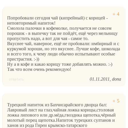
Попробовали сегодня чай (кипрейный) с корицей -
неповторимый напиток!
Смолола палочки в кофемолке, получается не совсем
порошок - в выпечку так не пойдёт, ещё через мельницу
пропустить надо, а вот для чая - самое то.
Вкуснее чай, наверное, ещё не пробовали: имбирный и с
куркумой хороши, но это вкуснее. Лучше кофе, шоколада
и всего того, к чему люди обычно испытывают особые
пристрастия. :-))
Ну а в кофе и какао корицу тоже добавлять можно. :-)
Так что всем очень рекомендую!
01.11.2011
dona
ответить
Турецкий напиток из Бахчисарайского дворца бал:
Лавровый лист на глаз,чайная ложка корицы,столовая
ложка липового или др.мёда,гвоздика щепотка,чёрный
молотый перец щепотка.Напиток турецких султанов и
ханов из рода Гиреи крымско-татарского