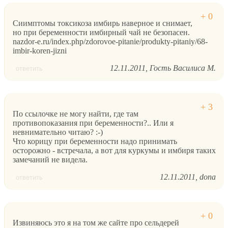
Сиимптомы токсикоза имбирь наверное и снимает,
но при беременности имбирный чай не безопасен.
nazdor-e.ru/index.php/zdorovoe-pitanie/produkty-pitaniy/68-
imbir-koren-jizni
12.11.2011
Гость Василиса М.
ответить
По ссылочке не могу найти, где там
противопоказания при беременности?.. Или я
невнимательно читаю? :-)
Что корицу при беременности надо принимать
осторожно - встречала, а вот для куркумы и имбиря таких
замечаний не видела.
12.11.2011
dona
ответить
Извиняюсь это я на том же сайте про сельдерей