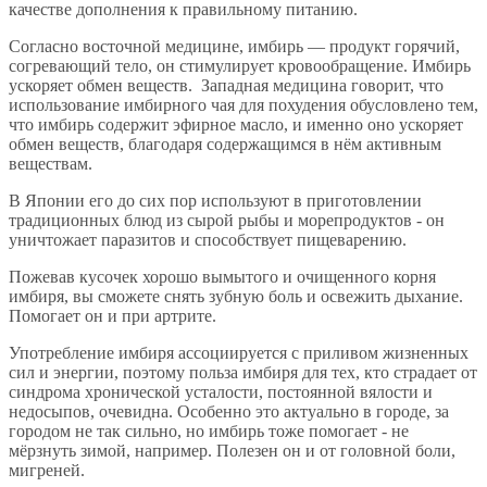
качестве дополнения к правильному питанию.
Согласно восточной медицине, имбирь — продукт горячий,
согревающий тело, он стимулирует кровообращение. Имбирь
ускоряет обмен веществ. Западная медицина говорит, что
использование имбирного чая для похудения обусловлено тем,
что имбирь содержит эфирное масло, и именно оно ускоряет
обмен веществ, благодаря содержащимся в нём активным
веществам.
В Японии его до сих пор используют в приготовлении
традиционных блюд из сырой рыбы и морепродуктов - он
уничтожает паразитов и способствует пищеварению.
Пожевав кусочек хорошо вымытого и очищенного корня
имбиря, вы сможете снять зубную боль и освежить дыхание.
Помогает он и при артрите.
Употребление имбиря ассоциируется с приливом жизненных
сил и энергии, поэтому польза имбиря для тех, кто страдает от
синдрома хронической усталости, постоянной вялости и
недосыпов, очевидна. Особенно это актуально в городе, за
городом не так сильно, но имбирь тоже помогает - не
мёрзнуть зимой, например. Полезен он и от головной боли,
мигреней.