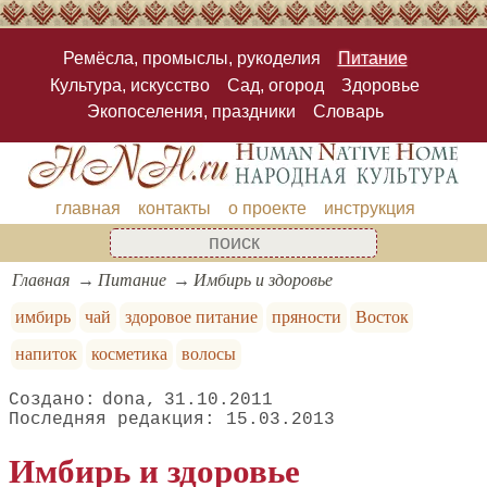
Ремёсла, промыслы, рукоделия
Питание
Культура, искусство
Сад, огород
Здоровье
Экопоселения, праздники
Словарь
главная
контакты
о проекте
инструкция
Главная
Питание
Имбирь и здоровье
имбирь
чай
здоровое питание
пряности
Восток
напиток
косметика
волосы
dona
31.10.2011
15.03.2013
Имбирь и здоровье