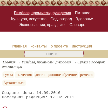
Ремёсла, промыслы, рукоделия
Питание
Культура, искусство
Сад, огород
Здоровье
Экопоселения, праздники
Словарь
главная
контакты
о проекте
инструкция
Главная
Ремёсла, промыслы, рукоделия
Сумка в подарок
от мастера
сумка
ткачество
дистанционное обучение
ремесло
Архангельск
dona
14.09.2010
17.02.2011